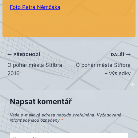
Foto Petra Němčáka
Navigace
PŘEDCHOZÍ
DALŠÍ
O pohár města Stříbra
O pohár města Stříbra
pro
2016
– výsledky
příspěvek
Napsat komentář
Vaše e-mailová adresa nebude zveřejněna.
Vyžadované
informace jsou označeny
*