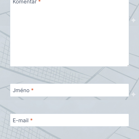
Komentář
*
Jméno
*
E-mail
*