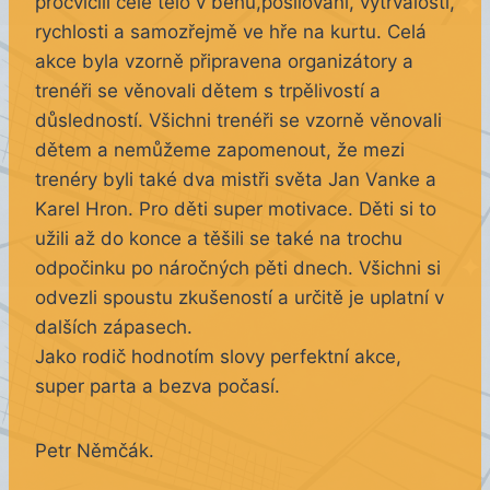
procvičili cele tělo v běhu,posilování, vytrvalosti,
rychlosti a samozřejmě ve hře na kurtu. Celá
akce byla vzorně připravena organizátory a
trenéři se věnovali dětem s trpělivostí a
důsledností. Všichni trenéři se vzorně věnovali
dětem a nemůžeme zapomenout, že mezi
trenéry byli také dva mistři světa Jan Vanke a
Karel Hron. Pro děti super motivace. Děti si to
užili až do konce a těšili se také na trochu
odpočinku po náročných pěti dnech. Všichni si
odvezli spoustu zkušeností a určitě je uplatní v
dalších zápasech.
Jako rodič hodnotím slovy perfektní akce,
super parta a bezva počasí.
Petr Němčák.