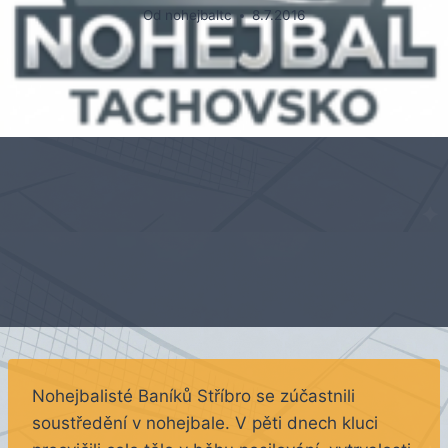
Od
nohejbaltc
8.7.2016
Nohejbalisté Baníků Stříbro se zúčastnili
soustředění v nohejbale. V pěti dnech kluci