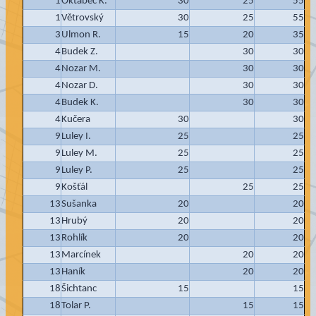
1
Oktábec K.
30
25
55
1
Větrovský
30
25
55
3
Ulmon R.
15
20
35
4
Budek Z.
30
30
4
Nozar M.
30
30
4
Nozar D.
30
30
4
Budek K.
30
30
4
Kučera
30
30
9
Luley I.
25
25
9
Luley M.
25
25
9
Luley P.
25
25
9
Košťál
25
25
13
Sušanka
20
20
13
Hrubý
20
20
13
Rohlík
20
20
13
Marcínek
20
20
13
Haník
20
20
18
Šichtanc
15
15
18
Tolar P.
15
15