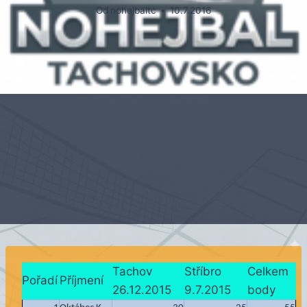
Od
nohejbaltc
10.7.2016
Tachov
Stříbro
Celkem
Pořadí
Příjmení
26.12.2015
9.7.2015
body