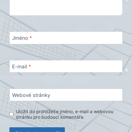
Jméno
*
E-mail
*
Webové stránky
Uložit do prohlížeče jméno, e-mail a webovou
stránku pro budoucí komentáře.