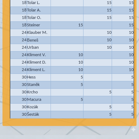
18
Tolar L.
15
15
18
Tolar A.
15
15
18
Tolar O.
15
15
18
Steiner
15
15
24
Klauber M.
10
10
24
Beneš
10
10
24
Urban
10
10
24
Kliment V.
10
10
24
Kliment D.
10
10
24
Kliment L.
10
10
30
Hess
5
5
30
Staněk
5
5
30
Krcho
5
5
30
Macura
5
5
30
Kozák
5
5
30
Šesták
5
5