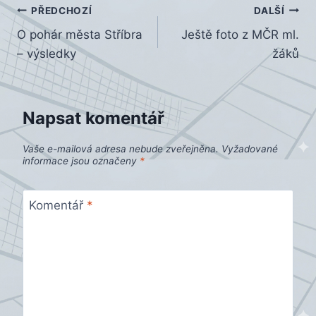
Navigace
PŘEDCHOZÍ
DALŠÍ
O pohár města Stříbra
Ještě foto z MČR ml.
pro
– výsledky
žáků
příspěvek
Napsat komentář
Vaše e-mailová adresa nebude zveřejněna.
Vyžadované
informace jsou označeny
*
Komentář
*