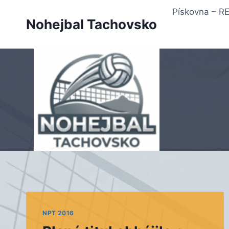
Přeskočit
Pískovna – 
na
Nohejbal Tachovsko
obsah
NPT 2016