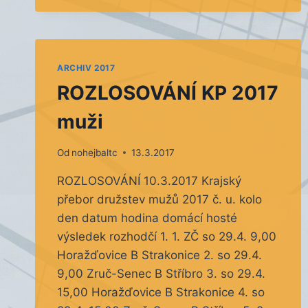
ŽÁKŮ
–
KARLOVY
VARY
ARCHIV 2017
ROZLOSOVÁNÍ KP 2017
muži
Od
nohejbaltc
13.3.2017
ROZLOSOVÁNÍ 10.3.2017 Krajský
přebor družstev mužů 2017 č. u. kolo
den datum hodina domácí hosté
výsledek rozhodčí 1. 1. ZČ so 29.4. 9,00
Horažďovice B Strakonice 2. so 29.4.
9,00 Zruč-Senec B Stříbro 3. so 29.4.
15,00 Horažďovice B Strakonice 4. so