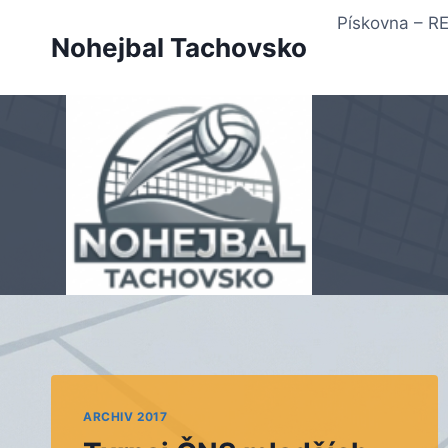
Přeskočit
Pískovna – 
na
Nohejbal Tachovsko
obsah
ARCHIV 2017