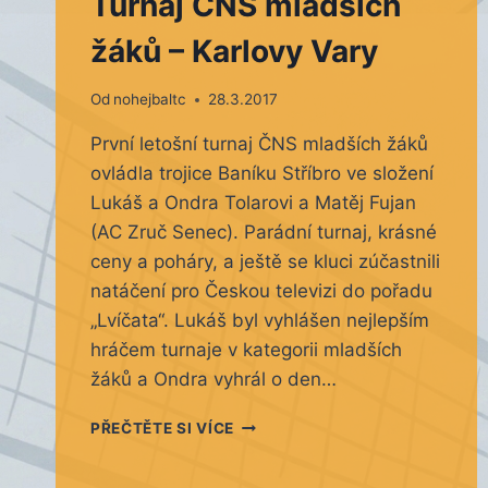
Turnaj ČNS mladších
žáků – Karlovy Vary
Od
nohejbaltc
28.3.2017
První letošní turnaj ČNS mladších žáků
ovládla trojice Baníku Stříbro ve složení
Lukáš a Ondra Tolarovi a Matěj Fujan
(AC Zruč Senec). Parádní turnaj, krásné
ceny a poháry, a ještě se kluci zúčastnili
natáčení pro Českou televizi do pořadu
„Lvíčata“. Lukáš byl vyhlášen nejlepším
hráčem turnaje v kategorii mladších
žáků a Ondra vyhrál o den…
TURNAJ
PŘEČTĚTE SI VÍCE
ČNS
MLADŠÍCH