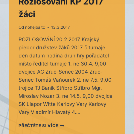
Rozlosování KP 2017
žáci
Od
nohejbaltc
13.3.2017
ROZLOSOVÁNÍ 20.2.2017 Krajský
přebor družstev žáků 2017 č.turnaje
den datum hodina druh hry pořadatel
místo ředitel turnaje 1. ne 30.4. 9,00
dvojice AC Zruč-Senec 2004 Zruč-
Senec Tomáš Vaňourek 2. ne 7.5. 9,00
trojice TJ Baník Stříbro Stříbro Mgr.
Miroslav Nozar 3. ne 14.5. 9,00 dvojice
SK Liapor Witte Karlovy Vary Karlovy
Vary Vladimír Hlavatý 4….
ROZLOSOVÁNÍ
PŘEČTĚTE SI VÍCE
KP