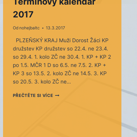
Termínový kalendář
2017
Od
nohejbaltc
13.3.2017
PLZEŇSKÝ KRAJ Muži Dorost Žáci KP
družstev KP družstev so 22.4. ne 23.4.
so 29.4. 1. kolo ZČ ne 30.4. 1. KP + KP 2
po 1.5. MČR 1 D so 6.5. ne 7.5. 2. KP +
KP 3 so 13.5. 2. kolo ZČ ne 14.5. 3. KP
so 20.5. 3. kolo ZČ ne…
TERMÍNOVÝ
PŘEČTĚTE SI VÍCE
KALENDÁŘ
2017