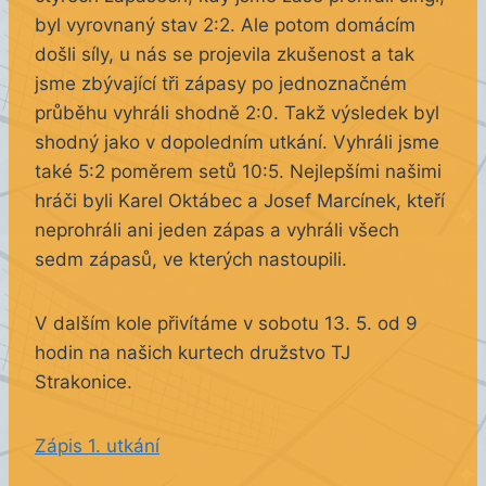
byl vyrovnaný stav 2:2. Ale potom domácím
došli síly, u nás se projevila zkušenost a tak
jsme zbývající tři zápasy po jednoznačném
průběhu vyhráli shodně 2:0. Takž výsledek byl
shodný jako v dopoledním utkání. Vyhráli jsme
také 5:2 poměrem setů 10:5. Nejlepšími našimi
hráči byli Karel Oktábec a Josef Marcínek, kteří
neprohráli ani jeden zápas a vyhráli všech
sedm zápasů, ve kterých nastoupili.
V dalším kole přivítáme v sobotu 13. 5. od 9
hodin na našich kurtech družstvo TJ
Strakonice.
Zápis 1. utkání