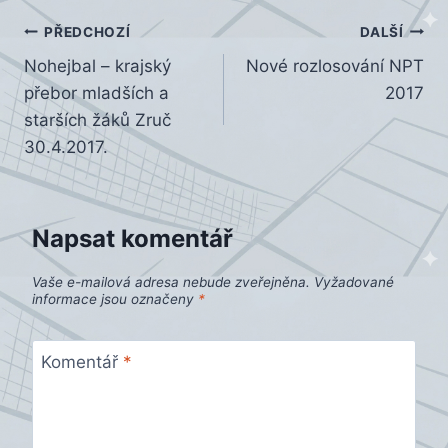
Navigace
PŘEDCHOZÍ
DALŠÍ
Nohejbal – krajský
Nové rozlosování NPT
pro
přebor mladších a
2017
příspěvek
starších žáků Zruč
30.4.2017.
Napsat komentář
Vaše e-mailová adresa nebude zveřejněna.
Vyžadované
informace jsou označeny
*
Komentář
*