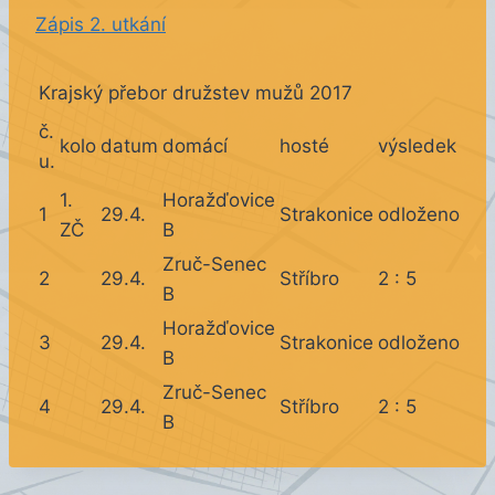
Zápis 2. utkání
Krajský přebor družstev mužů 2017
č.
kolo
datum
domácí
hosté
výsledek
u.
1.
Horažďovice
1
29.4.
Strakonice
odloženo
ZČ
B
Zruč-Senec
2
29.4.
Stříbro
2 : 5
B
Horažďovice
3
29.4.
Strakonice
odloženo
B
Zruč-Senec
4
29.4.
Stříbro
2 : 5
B