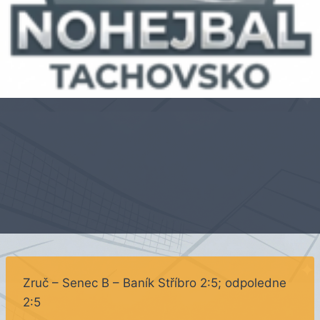
Zruč – Senec B – Baník Stříbro 2:5; odpoledne
2:5