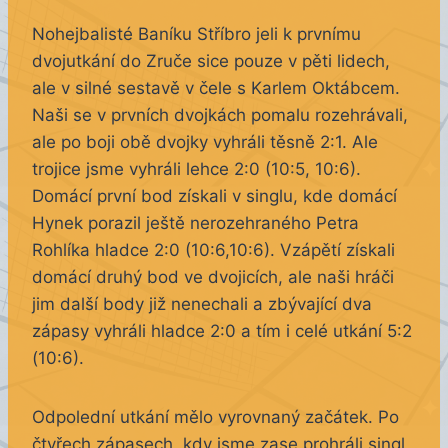
Nohejbalisté Baníku Stříbro jeli k prvnímu
dvojutkání do Zruče sice pouze v pěti lidech,
ale v silné sestavě v čele s Karlem Oktábcem.
Naši se v prvních dvojkách pomalu rozehrávali,
ale po boji obě dvojky vyhráli těsně 2:1. Ale
trojice jsme vyhráli lehce 2:0 (10:5, 10:6).
Domácí první bod získali v singlu, kde domácí
Hynek porazil ještě nerozehraného Petra
Rohlíka hladce 2:0 (10:6,10:6). Vzápětí získali
domácí druhý bod ve dvojicích, ale naši hráči
jim další body již nenechali a zbývající dva
zápasy vyhráli hladce 2:0 a tím i celé utkání 5:2
(10:6).
Odpolední utkání mělo vyrovnaný začátek. Po
čtyřech zápasech, kdy jsme zase prohráli singl,