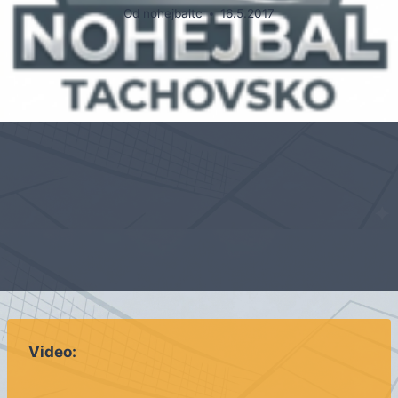
Od
nohejbaltc
16.5.2017
Video: