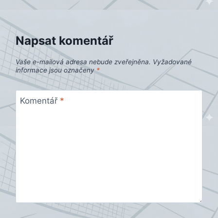
příspěvek
Napsat komentář
Vaše e-mailová adresa nebude zveřejněna.
Vyžadované
informace jsou označeny
*
Komentář
*