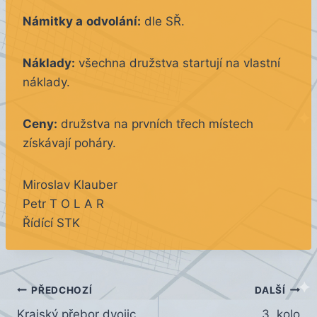
Námitky a
odvolání:
dle SŘ.
Náklady:
všechna družstva startují na vlastní
náklady.
Ceny:
družstva na prvních třech místech
získávají poháry.
Miroslav Klauber
Petr T O L A R
Řídící STK
Navigace
PŘEDCHOZÍ
DALŠÍ
Krajský přebor dvojic
3. kolo