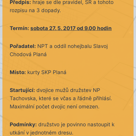
Předpis:
hraje se dle pravidel, SŘ a tohoto
rozpisu na 3 dopady.
Termín:
sobota 27. 5. 2017 od 9.00 hodin
Pořadatel:
NPT a oddíl nohejbalu Slavoj
Chodová Planá
Místo:
kurty SKP Planá
Startující:
dvojice mužů družstev NP
Tachovska, které se včas a řádně přihlásí.
Maximální počet dvojic není omezen
.
Podmínky:
družstvo je povinno nastoupit k
utkání v jednotném dresu.