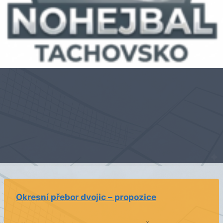
Okresní přebor dvojic – propozice