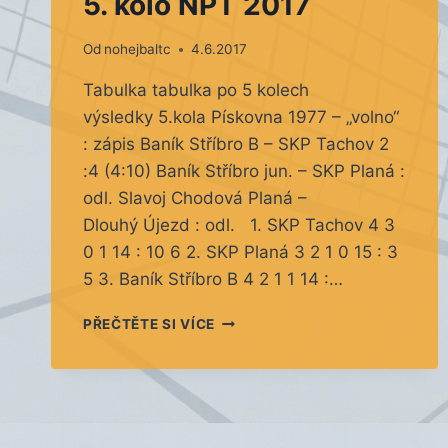
5. kolo NPT 2017
Od
nohejbaltc
4.6.2017
Tabulka tabulka po 5 kolech
výsledky 5.kola Pískovna 1977 – „volno“
: zápis Baník Stříbro B – SKP Tachov 2
:4 (4:10) Baník Stříbro jun. – SKP Planá :
odl. Slavoj Chodová Planá –
Dlouhý Újezd : odl. 1. SKP Tachov 4 3
0 1 14 : 10 6 2. SKP Planá 3 2 1 0 15 : 3
5 3. Baník Stříbro B 4 2 1 1 14 :…
5.
PŘEČTĚTE SI VÍCE
KOLO
NPT
2017