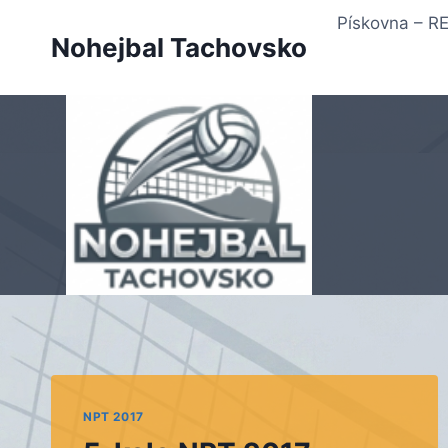
Přeskočit
Pískovna – 
na
Nohejbal Tachovsko
obsah
NPT 2017