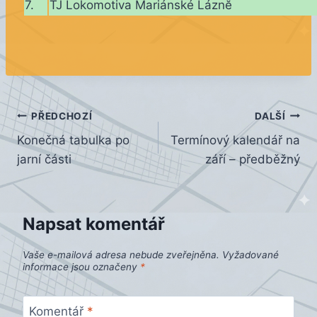
7.
TJ Lokomotiva Mariánské Láznĕ
Navigace
PŘEDCHOZÍ
DALŠÍ
Konečná tabulka po
Termínový kalendář na
pro
jarní části
září – předběžný
příspěvek
Napsat komentář
Vaše e-mailová adresa nebude zveřejněna.
Vyžadované
informace jsou označeny
*
Komentář
*