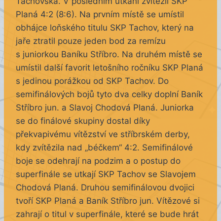
Tachovska. V posledním utkání zvítězil SKP
Planá 4:2 (8:6). Na prvním místě se umístil
obhájce loňského titulu SKP Tachov, který na
jaře ztratil pouze jeden bod za remízu
s juniorkou Baníku Stříbro. Na druhém místě se
umístil další favorit letošního ročníku SKP Planá
s jedinou porážkou od SKP Tachov. Do
semifinálových bojů tyto dva celky doplní Baník
Stříbro jun. a Slavoj Chodová Planá. Juniorka
se do finálové skupiny dostal díky
překvapivému vítězství ve stříbrském derby,
kdy zvítězila nad „béčkem“ 4:2. Semifinálové
boje se odehrají na podzim a o postup do
superfinále se utkají SKP Tachov se Slavojem
Chodová Planá. Druhou semifinálovou dvojici
tvoří SKP Planá a Baník Stříbro jun. Vítězové si
zahrají o titul v superfinále, které se bude hrát