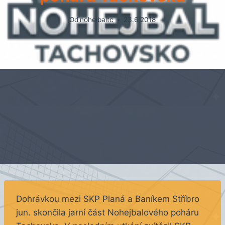
Od
nohejbaltc
23.6.2018
Dohrávkou mezi SKP Planá a Baníkem Stříbro
jun. skončila jarní část Nohejbalového poháru