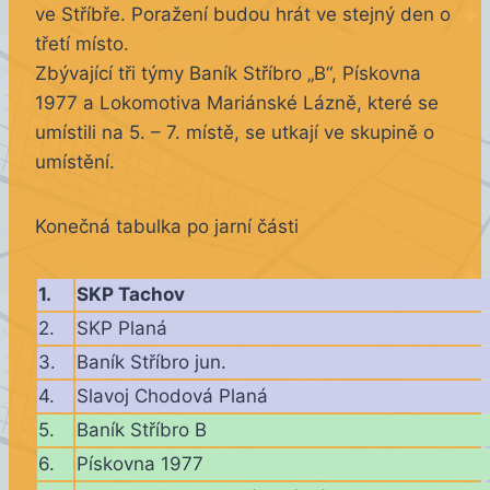
ve Stříbře. Poražení budou hrát ve stejný den o
třetí místo.
Zbývající tři týmy Baník Stříbro „B“, Pískovna
1977 a Lokomotiva Mariánské Lázně, které se
umístili na 5. – 7. místě, se utkají ve skupině o
umístění.
Konečná tabulka po jarní části
1.
SKP Tachov
2.
SKP Planá
3.
Baník Stříbro jun.
4.
Slavoj Chodová Planá
5.
Baník Stříbro B
6.
Pískovna 1977