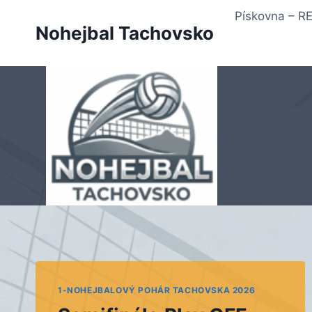
Přeskočit
Pískovna – 
na
Nohejbal Tachovsko
obsah
1-NOHEJBALOVÝ POHÁR TACHOVSKA 2026