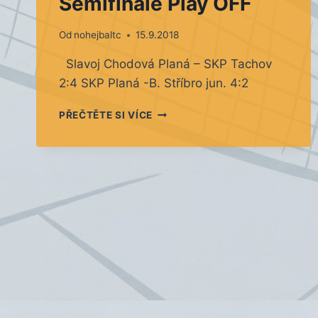
Semifinále Play OFF
Od
nohejbaltc
15.9.2018
Slavoj Chodová Planá – SKP Tachov
2:4 SKP Planá -B. Stříbro jun. 4:2
SEMIFINÁLE
PŘEČTĚTE SI VÍCE
PLAY
OFF