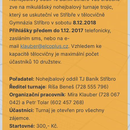
zve na mikulášský nohejbalový turnaje trojic,
který se uskuteční ve Stříbře v tělocvičně
Gymnázia Stříbro v sobotu
8.12.2018
Přihlášky předem do 1.12. 2017
telefonicky,
zasláním sms, nebo na e-
mail
klauber@elcoplus.cz
. Vzhledem ke
kapacitě tělocvičny je maximální počet
účastníků 10 družstev.
Pořadatel:
Nohejbalový oddíl TJ Baník Stříbro
Ředitel turnaje
: Ríša Beneš (728 555 796)
Organizační pracovník
: Míra Klauber (728 067
042) a Petr Tolar (602 457 268)
Účastníci:
Turnaj je otevřen pro všechny
zájemce.
Startovné:
300,- Kč.