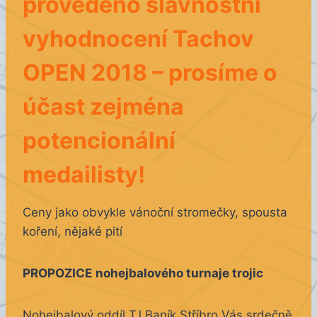
provedeno slavnostní
vyhodnocení Tachov
OPEN 2018 – prosíme o
účast zejména
potencionální
medailisty!
Ceny jako obvykle vánoční stromečky, spousta
koření, nějaké pití
PROPOZICE
nohejbalového turnaje trojic
Nohejbalový oddíl TJ Baník Stříbro Vás srdečně