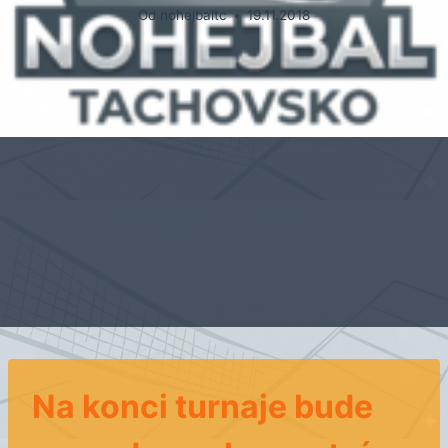
Od
nohejbaltc
19.11.2018
Na konci turnaje bude