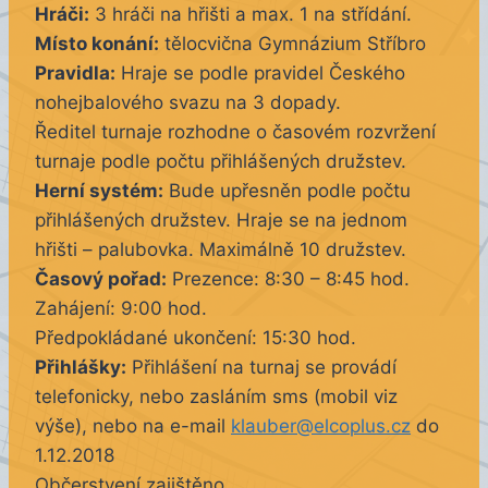
Hráči:
3 hráči na hřišti a max. 1 na střídání.
Místo konání:
tělocvična Gymnázium Stříbro
Pravidla:
Hraje se podle pravidel Českého
nohejbalového svazu na 3 dopady.
Ředitel turnaje rozhodne o časovém rozvržení
turnaje podle počtu přihlášených družstev.
Herní systém:
Bude upřesněn podle počtu
přihlášených družstev. Hraje se na jednom
hřišti – palubovka. Maximálně 10 družstev.
Časový pořad:
Prezence: 8:30 – 8:45 hod.
Zahájení: 9:00 hod.
Předpokládané ukončení: 15:30 hod.
Přihlášky:
Přihlášení na turnaj se provádí
telefonicky, nebo zasláním sms (mobil viz
výše), nebo na e-mail
klauber@elcoplus.cz
do
1.12.2018
Občerstvení zajištěno.