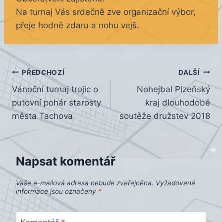
Na turnaj Vás srdečně zve organizační výbor,
přeje hodně zdaru a nohu vejš.
Navigace
PŘEDCHOZÍ
DALŠÍ
Vánoční turnaj trojic o
Nohejbal Plzeňský
pro
putovní pohár starosty
kraj dlouhodobé
příspěvek
města Tachova
soutěže družstev 2018
Napsat komentář
Vaše e-mailová adresa nebude zveřejněna.
Vyžadované
informace jsou označeny
*