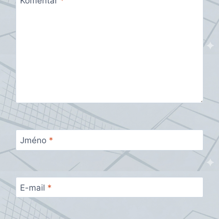
Komentář
*
Jméno
*
E-mail
*