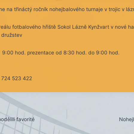
 na třináctý ročník nohejbalového turnaje v trojic v láz
reálu fotbalového hřiště Sokol Lázně Kynžvart v nové ha
0 družstev
 9:00 hod. prezentace od 8:30 hod. do 9:00 hod.
. 724 523 422
odělili favorité
Nohej