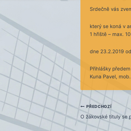
Srdečně vás zveme
který se koná v a
1 hřiště – max. 1
dne 23.2.2019 od
Přihlášky předem
Kuna Pavel, mob
Navigace
PŘEDCHOZÍ
O žákovské tituly se p
pro