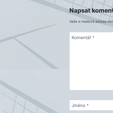
příspěvek
Napsat komen
Vaše e-mailová adresa ne
Komentář
*
Jméno
*