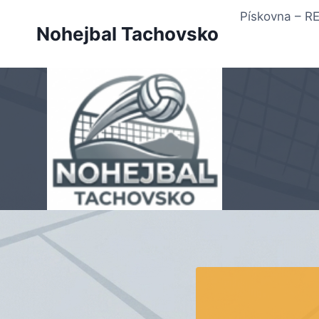
Přeskočit
Pískovna – 
na
Nohejbal Tachovsko
obsah