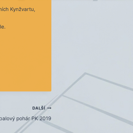
ních Kynžvartu,
le.
DALŠÍ
balový pohár PK 2019