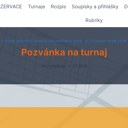
REZERVACE
Turnaje
Rozpis
Soupisky a přihlášky
D
Rubriky
1-NOHEJBALOVÝ POHÁR TACHOVSKA 2026
|
2-TACHOV OPEN 2026
Pozvánka na turnaj
Od
nohejbaltc
2.1.2019