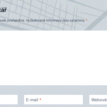
tář
bude zveřejněna.
Vyžadované informace jsou označeny
*
E-mail
*
Webové 