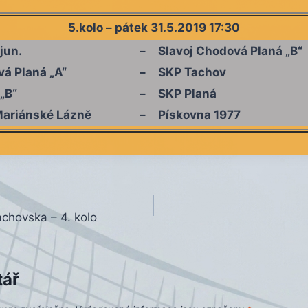
5.kolo – pátek 31.5.2019 17:30
jun.
–
Slavoj Chodová Planá „B“
vá Planá „A“
–
SKP Tachov
 „B“
–
SKP Planá
Mariánské Láznĕ
–
Pískovna 1977
chovska – 4. kolo
tář