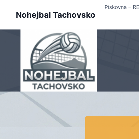
Přeskočit
Pískovna – 
na
Nohejbal Tachovsko
obsah