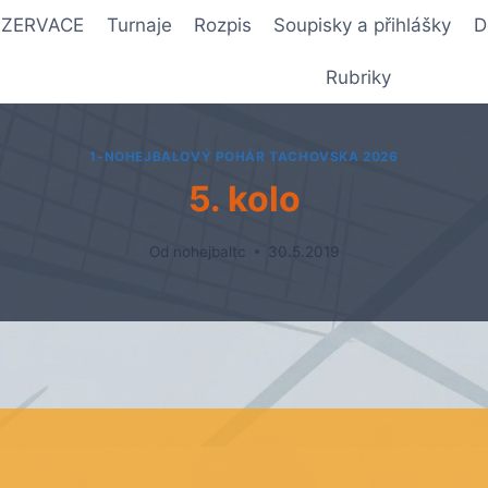
REZERVACE
Turnaje
Rozpis
Soupisky a přihlášky
D
Rubriky
1-NOHEJBALOVÝ POHÁR TACHOVSKA 2026
5. kolo
Od
nohejbaltc
30.5.2019