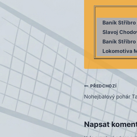
Baník Stříbro 
Slavoj Chodo
Baník Stříbro
Lokomotiva 
Navigace
PŘEDCHOZÍ
Nohejbalový pohár Ta
pro
příspěvek
Napsat komen