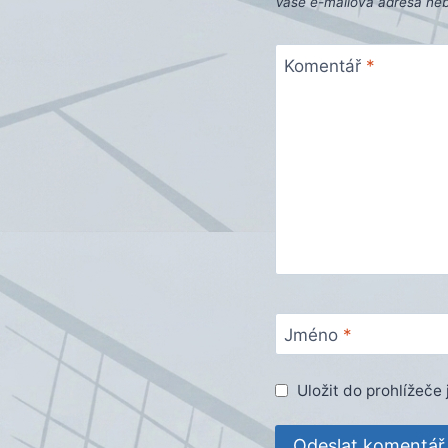
Vaše e-mailová adresa ne
Komentář
*
Jméno
*
Uložit do prohlížeč