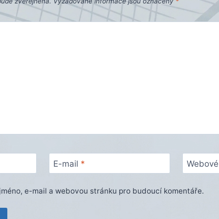
bude zveřejněna.
Vyžadované informace jsou označeny
*
E-mail
*
Webové 
e jméno, e-mail a webovou stránku pro budoucí komentáře.