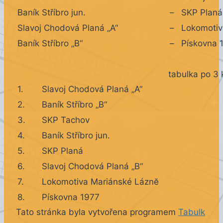
Baník Stříbro jun.
–
SKP Planá
Slavoj Chodová Planá „A“
–
Lokomotiv
Baník Stříbro „B“
–
Pískovna 
tabulka po 3 
1.
Slavoj Chodová Planá „A“
2.
Baník Stříbro „B“
3.
SKP Tachov
4.
Baník Stříbro jun.
5.
SKP Planá
6.
Slavoj Chodová Planá „B“
7.
Lokomotiva Mariánské Láznĕ
8.
Pískovna 1977
Tato stránka byla vytvořena programem
Tabulk