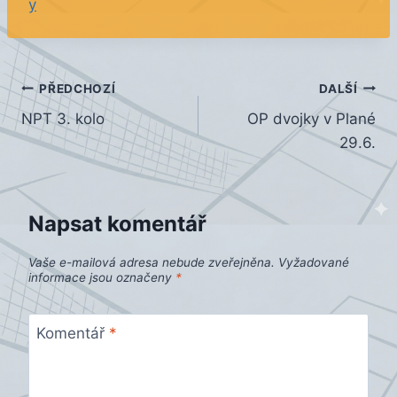
y
Navigace
PŘEDCHOZÍ
DALŠÍ
NPT 3. kolo
OP dvojky v Plané
pro
29.6.
příspěvek
Napsat komentář
Vaše e-mailová adresa nebude zveřejněna.
Vyžadované
informace jsou označeny
*
Komentář
*