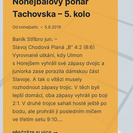
Nohejbalový pohár
Tachovska – 5. kolo
Od
nohejbaltc
5.6.2019
Baník Stříbro jun. –
Slavoj Chodová Planá „B“ 4:2 (8:6)
Vyrovnané utkání, kdy Ulmon
s Horejšem vyhráli své zápasy dvojic a
juniorka zase porazila dámskou část
Slavoje. A tak o vítězi musely
rozhodnout zápasy trojic. V těch byli
lepší domácí, oba zápasy vyhráli po boji
2:1. V druhé trojce sahali hosté ještě po
bodu, ale prohráli ji posledním míčem
ve třetím setu 9:10….
NOHEJBALOVÝ
PŘEČTĚTE SI VÍCE