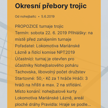
Okresní přebory trojic
Od
nohejbaltc
5.6.2019
PROPOZICE turnaje trojic
Termín: sobota 22. 6. 2019 Přihlášky: na
místě před zahájením turnaje
Pořadatel: Lokomotiva Mariánské
Lázně a řídící komise NPT2019
Účastníci: turnaj je otevřen pro
účastníky Nohejbalového poháru
Tachovska, libovolný počet družstev
Startovné: 50,- Kč za 1 hráče Hráči: 3
hráči na hřišti a max. 2 na střídání.
Místo konání: nohejbalové kurty
Lokomotiva Mariánské Lázně, areál
ploché dráhy Pravidla: Hraje se podle…