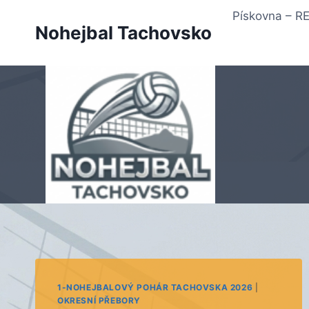
Přeskočit
Pískovna – 
na
Nohejbal Tachovsko
obsah
1-NOHEJBALOVÝ POHÁR TACHOVSKA 2026
|
OKRESNÍ PŘEBORY