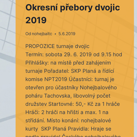
Okresní přebory dvojic
2019
Od
nohejbaltc
5.6.2019
PROPOZICE turnaje dvojic
Termín: sobota 29. 6. 2019 od 9.15 hod
Přihlášky: na místě před zahájením
turnaje Pořadatel: SKP Planá a řídící
komise NPT2019 Účastníci: turnaj je
otevřen pro účastníky Nohejbalového
poháru Tachovska, libovolný počet
družstev Startovné: 50,- Kč za 1 hráče
Hráči: 2 hráči na hřišti a max. 1 na
střídání. Místo konání: nohejbalové
kurty SKP Planá Pravidla: Hraje se