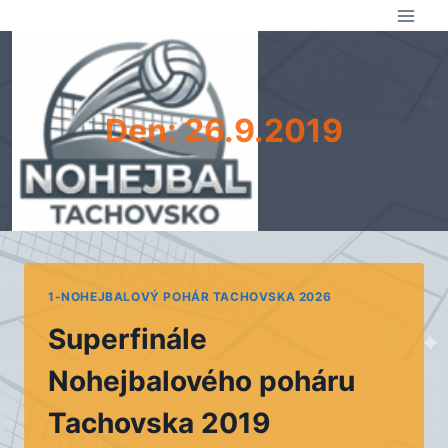
Přeskočit
na
obsah
Den: 26.9.2019
1-NOHEJBALOVÝ POHÁR TACHOVSKA 2026
Superfinále
Nohejbalového poháru
Tachovska 2019