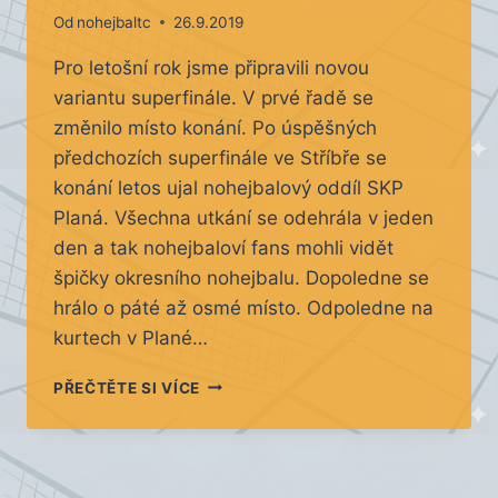
Od
nohejbaltc
26.9.2019
Pro letošní rok jsme připravili novou
variantu superfinále. V prvé řadě se
změnilo místo konání. Po úspěšných
předchozích superfinále ve Stříbře se
konání letos ujal nohejbalový oddíl SKP
Planá. Všechna utkání se odehrála v jeden
den a tak nohejbaloví fans mohli vidět
špičky okresního nohejbalu. Dopoledne se
hrálo o páté až osmé místo. Odpoledne na
kurtech v Plané…
SUPERFINÁLE
PŘEČTĚTE SI VÍCE
NOHEJBALOVÉHO
POHÁRU
TACHOVSKA
2019