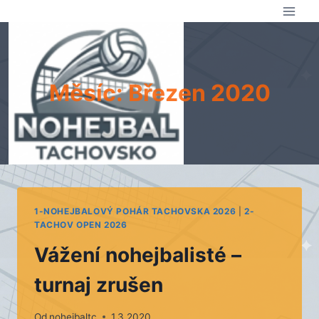
Přeskočit
na
obsah
Měsíc: Březen 2020
1-NOHEJBALOVÝ POHÁR TACHOVSKA 2026
|
2-
TACHOV OPEN 2026
Vážení nohejbalisté –
turnaj zrušen
Od
nohejbaltc
1.3.2020