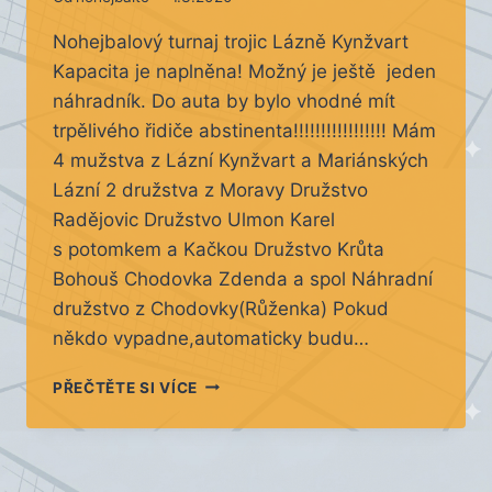
Nohejbalový turnaj trojic Lázně Kynžvart
Kapacita je naplněna! Možný je ještě jeden
náhradník. Do auta by bylo vhodné mít
trpělivého řidiče abstinenta!!!!!!!!!!!!!!!!! Mám
4 mužstva z Lázní Kynžvart a Mariánských
Lázní 2 družstva z Moravy Družstvo
Radějovic Družstvo Ulmon Karel
s potomkem a Kačkou Družstvo Krůta
Bohouš Chodovka Zdenda a spol Náhradní
družstvo z Chodovky(Růženka) Pokud
někdo vypadne,automaticky budu…
VÁŽENÍ
PŘEČTĚTE SI VÍCE
NOHEJBALISTÉ
–
TURNAJ
ZRUŠEN