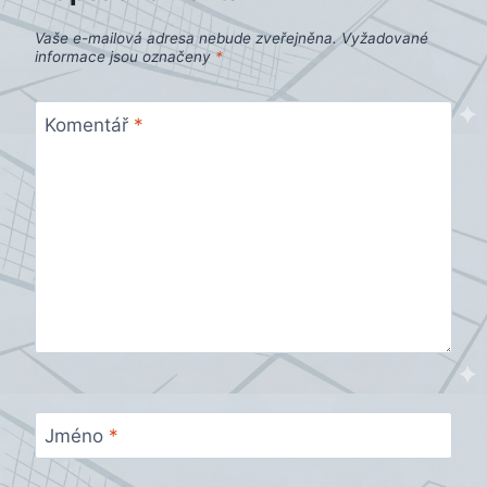
Vaše e-mailová adresa nebude zveřejněna.
Vyžadované
informace jsou označeny
*
Komentář
*
Jméno
*