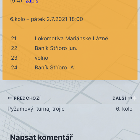
(9:4)
zápis
6.kolo – pátek 2.7.2021 18:00
21
Lokomotiva Mariánské Láznĕ
22
Baník Stříbro jun.
23
volno
24
Baník Stříbro „A“
Navigace
PŘEDCHOZÍ
DALŠÍ
Pyžamový turnaj trojic
6. kolo
pro
příspěvek
Napsat komentář