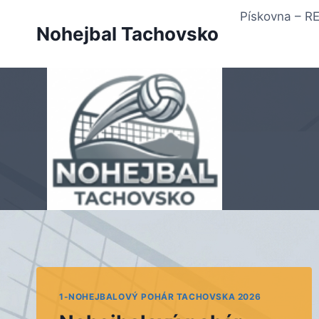
Přeskočit
Pískovna – 
na
Nohejbal Tachovsko
obsah
1-NOHEJBALOVÝ POHÁR TACHOVSKA 2026