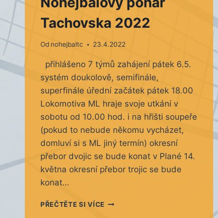
Nohejbalový pohár
Tachovska 2022
Od
nohejbaltc
23.4.2022
přihlášeno 7 týmů zahájení pátek 6.5.
systém doukolově, semifinále,
superfinále úřední začátek pátek 18.00
Lokomotiva ML hraje svoje utkání v
sobotu od 10.00 hod. i na hřišti soupeře
(pokud to nebude někomu vycházet,
domluví si s ML jiný termín) okresní
přebor dvojic se bude konat v Plané 14.
května okresní přebor trojic se bude
konat…
NOHEJBALOVÝ
PŘEČTĚTE SI VÍCE
POHÁR