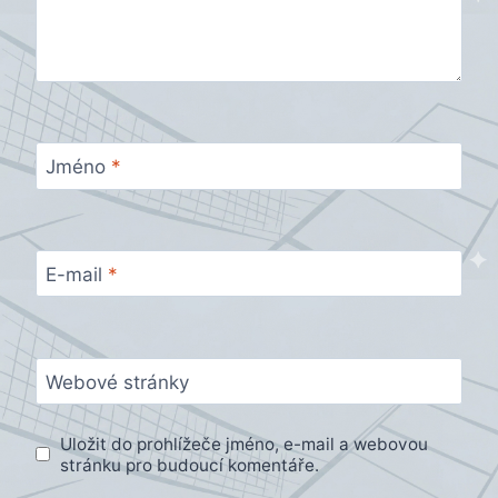
Jméno
*
E-mail
*
Webové stránky
Uložit do prohlížeče jméno, e-mail a webovou
stránku pro budoucí komentáře.