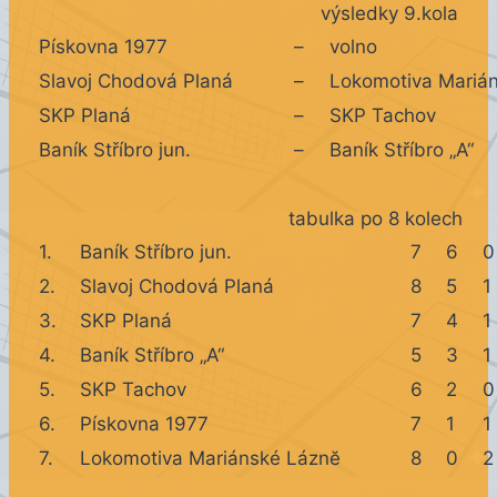
výsledky 9.kola
Pískovna 1977
–
volno
Slavoj Chodová Planá
–
Lokomotiva Mariá
SKP Planá
–
SKP Tachov
Baník Stříbro jun.
–
Baník Stříbro „A“
tabulka po 8 kolech
1.
Baník Stříbro jun.
7
6
0
2.
Slavoj Chodová Planá
8
5
1
3.
SKP Planá
7
4
1
4.
Baník Stříbro „A“
5
3
1
5.
SKP Tachov
6
2
0
6.
Pískovna 1977
7
1
1
7.
Lokomotiva Mariánské Láznĕ
8
0
2