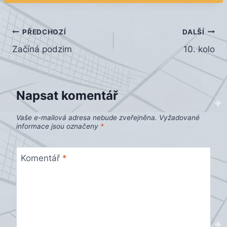
Navigace
PŘEDCHOZÍ
DALŠÍ
Začíná podzim
10. kolo
pro
příspěvek
Napsat komentář
Vaše e-mailová adresa nebude zveřejněna.
Vyžadované
informace jsou označeny
*
Komentář
*