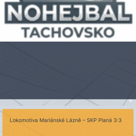
Lokomotiva Mariánské Lázně – SKP Planá 3:3