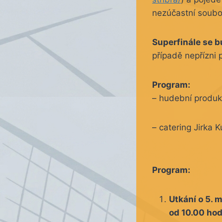
nezúčastní souboj
Superfinále se b
případě nepřízni 
Program:
– hudební produk
– catering Jirka 
Program:
Utkání o 5. 
od 10.00 ho