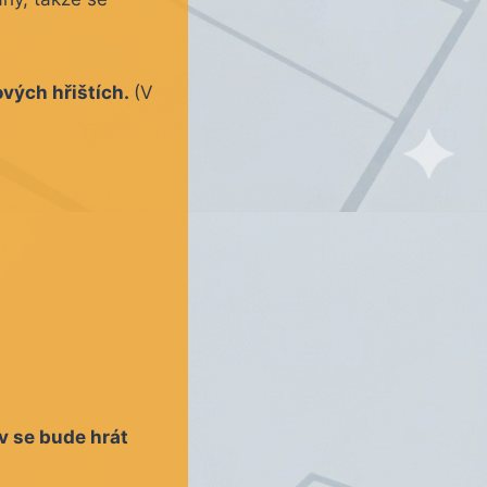
ových hřištích.
(V
v se bude hrát