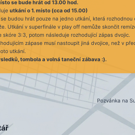
místo se bude hrát od 13.00 hod.
duje
utkání o 1. místo (cca od 15.00)
í se budou hrát pouze na jedno utkání, která rozhodnou 
že. Utkání v superfinále v play off nemůže skončit remí
 skóre 3:3, potom následuje rozhodující zápas dvojic.
hodujícím zápase musí nastoupit jiná dvojice, než v př
oto utkání.
sledků, tombola a volná taneční zábava :).
Pozvánka na Sup
tář