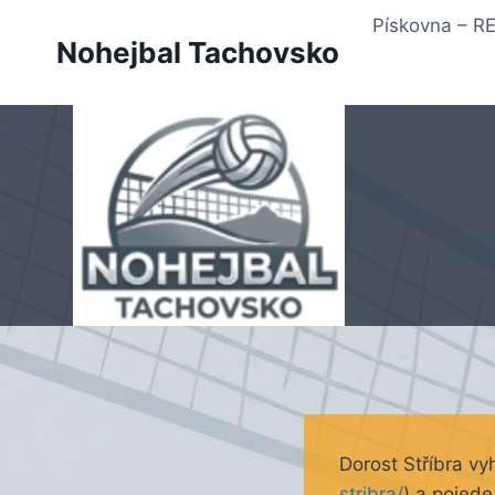
Přeskočit
Pískovna – 
na
Nohejbal Tachovsko
obsah
Dorost Stříbra vy
stribra/
) a pojede