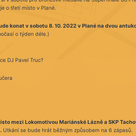
e o třetí místo v Plané.
ude konat v sobotu 8. 10. 2022 v Plané na dvou antuk
počasí o týden déle.)
ce DJ Pavel Truc?
Kučera
místo mezi Lokomotivou Mariánské Lázně a SKP Tacho
d.
Utkání se bude hrát běžným způsobem na 6 zápasů.