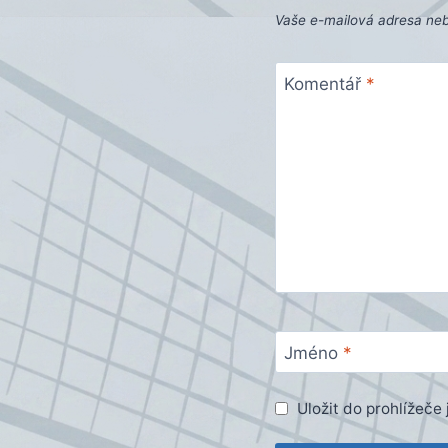
Vaše e-mailová adresa ne
Komentář
*
Jméno
*
Uložit do prohlížeč