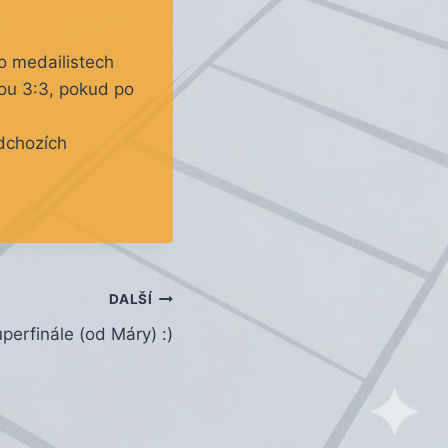
o medailistech
zou 3:3, pokud po
edchozích
DALŠÍ
erfinále (od Máry) :)