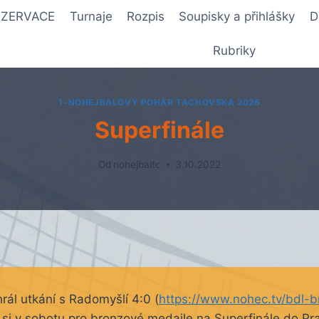
REZERVACE
Turnaje
Rozpis
Soupisky a přihlášky
D
Rubriky
1-NOHEJBALOVÝ POHÁR TACHOVSKA 2026
Superfinále
Od
nohejbaltc
3.10.2022
hrál utkání s Radomyšlí 4:0 (
https://www.nohec.tv/bdl-b
 si v sobotu pro bronzové medaile na Superfinále do Pr