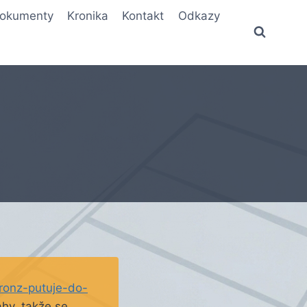
okumenty
Kronika
Kontakt
Odkazy
ronz-putuje-do-
ahy, takže se