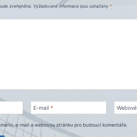
bude zveřejněna.
Vyžadované informace jsou označeny
*
E-mail
*
Webové 
e jméno, e-mail a webovou stránku pro budoucí komentáře.