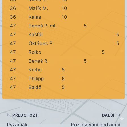
36
Mařík M.
10
36
Kalas
10
47
Beneš P. ml.
5
47
Košťál
5
47
Oktábec P.
5
47
Rolko
5
47
Beneš R.
5
47
Krcho
5
47
Philipp
5
47
Baláž
5
Navigace
PŘEDCHOZÍ
DALŠÍ
Pyžamák
Rozlosování podzimní