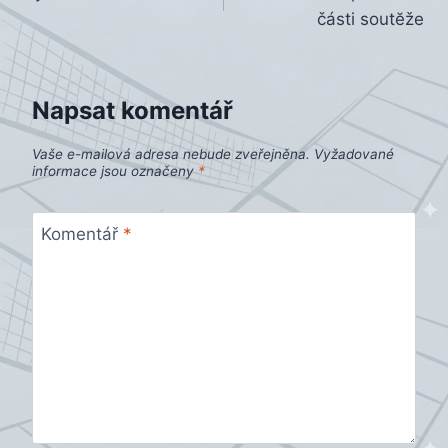
pro
části soutĕže
příspěvek
Napsat komentář
Vaše e-mailová adresa nebude zveřejněna.
Vyžadované
informace jsou označeny
*
Komentář
*