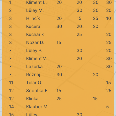
1
Kliment L.
20
20
30
30
2
Lüley M.
30
30
20
3
Hlinčík
20
15
25
10
3
Kučera
30
20
20
3
Kucharik
25
20
3
Nozar D.
15
25
7
Lüley P.
30
20
7
Kliment V.
20
30
7
Lazorka
20
30
7
Rožnaj
30
20
11
Tolar O.
15
12
Sobotka F.
15
25
12
Klinka
25
15
14
Klauber M.
5
15
Lüley I.
30