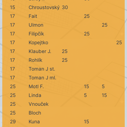
15
Chroustovský
30
17
Fait
25
17
Ulmon
25
17
Filipčík
25
17
Kopejtko
25
17
Klauber J.
25
17
Rohlík
25
17
Toman J st.
17
Toman J ml.
25
Motl F.
15
5
25
Linda
5
15
25
Vnouček
25
Bloch
29
Kuna
15