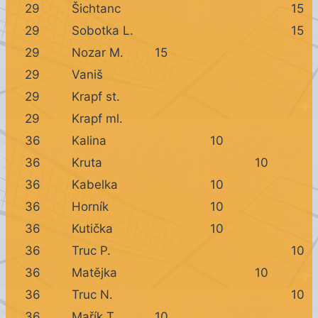
29
Šichtanc
15
29
Sobotka L.
15
29
Nozar M.
15
29
Vaniš
29
Krapf st.
29
Krapf ml.
36
Kalina
10
36
Kruta
10
36
Kabelka
10
36
Horník
10
36
Kutička
10
36
Truc P.
10
36
Matějka
10
36
Truc N.
10
36
Mařík T.
10