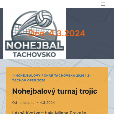
Přeskočit
na
obsah
Den: 4.3.2024
1-NOHEJBALOVÝ POHÁR TACHOVSKA 2026
|
2-
TACHOV OPEN 2026
Nohejbalový turnaj trojic
Od
nohejbaltc
4.3.2024
Lázně Kynžvart hala Milana Prokeše