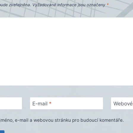
bude zveřejněna.
Vyžadované informace jsou označeny
*
E-mail
*
Webové 
e jméno, e-mail a webovou stránku pro budoucí komentáře.