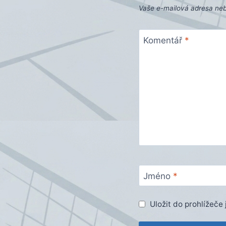
Vaše e-mailová adresa ne
Komentář
*
Jméno
*
Uložit do prohlížeč