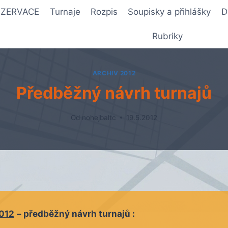
REZERVACE
Turnaje
Rozpis
Soupisky a přihlášky
D
Rubriky
ARCHIV 2012
Předběžný návrh turnajů
Od
nohejbaltc
19.5.2012
012
– předběžný návrh turnajů :