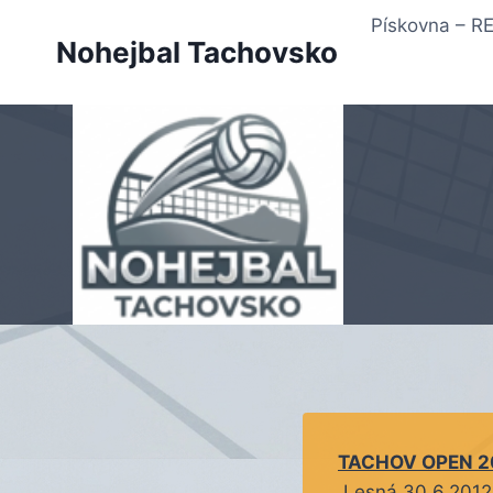
Přeskočit
Pískovna – 
na
Nohejbal Tachovsko
obsah
TACHOV OPEN 2
Lesná 30.6.2012