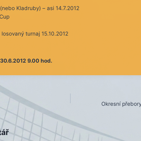
(nebo Kladruby) – asi 14.7.2012
 Cup
losovaný turnaj 15.10.2012
– 30.6.2012 9.00 hod.
Okresní přebor
tář