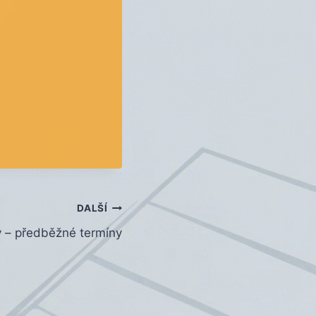
DALŠÍ
y – předběžné termíny