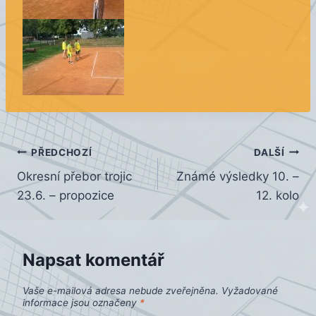
Navigace
PŘEDCHOZÍ
DALŠÍ
Okresní přebor trojic
Známé výsledky 10. –
pro
23.6. – propozice
12. kolo
příspěvek
Napsat komentář
Vaše e-mailová adresa nebude zveřejněna.
Vyžadované
informace jsou označeny
*