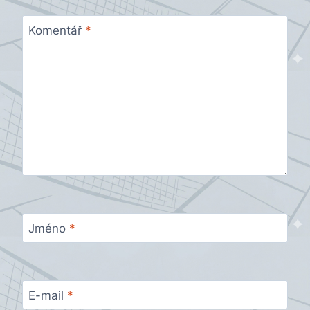
Komentář
*
Jméno
*
E-mail
*