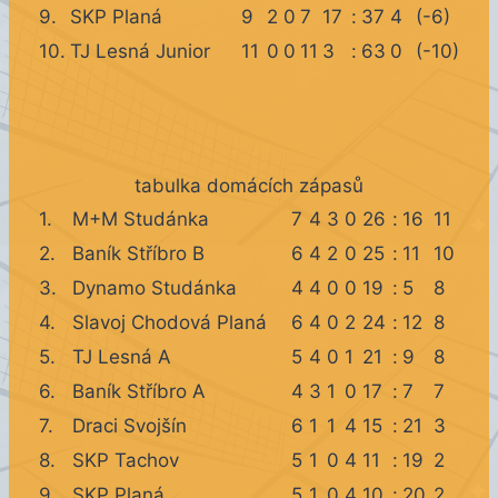
9.
SKP Planá
9
2
0
7
17
:
37
4
(-6)
10.
TJ Lesná Junior
11
0
0
11
3
:
63
0
(-10)
tabulka domácích zápasů
1.
M+M Studánka
7
4
3
0
26
:
16
11
2.
Baník Stříbro B
6
4
2
0
25
:
11
10
3.
Dynamo Studánka
4
4
0
0
19
:
5
8
4.
Slavoj Chodová Planá
6
4
0
2
24
:
12
8
5.
TJ Lesná A
5
4
0
1
21
:
9
8
6.
Baník Stříbro A
4
3
1
0
17
:
7
7
7.
Draci Svojšín
6
1
1
4
15
:
21
3
8.
SKP Tachov
5
1
0
4
11
:
19
2
9.
SKP Planá
5
1
0
4
10
:
20
2