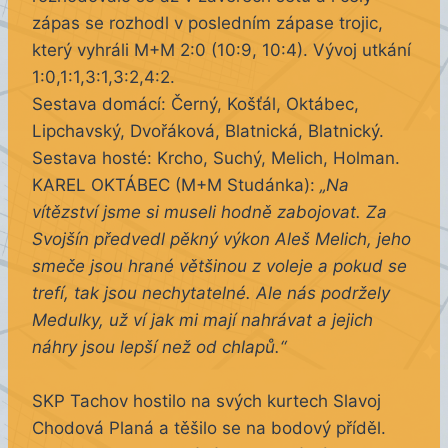
zápas se rozhodl v posledním zápase trojic,
který vyhráli M+M 2:0 (10:9, 10:4). Vývoj utkání
1:0,1:1,3:1,3:2,4:2.
Sestava domácí: Černý, Košťál, Oktábec,
Lipchavský, Dvořáková, Blatnická, Blatnický.
Sestava hosté: Krcho, Suchý, Melich, Holman.
KAREL OKTÁBEC (M+M Studánka):
„Na
vítězství jsme si museli hodně zabojovat. Za
Svojšín předvedl pěkný výkon Aleš Melich, jeho
smeče jsou hrané většinou z voleje a pokud se
trefí, tak jsou nechytatelné. Ale nás podržely
Medulky, už ví jak mi mají nahrávat a jejich
náhry jsou lepší než od chlapů.“
SKP Tachov hostilo na svých kurtech Slavoj
Chodová Planá a těšilo se na bodový příděl.