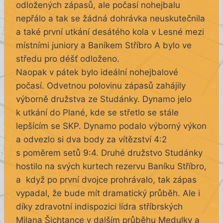
odložených zápasů, ale počasí nohejbalu
nepřálo a tak se žádná dohrávka neuskutečnila
a také první utkání desátého kola v Lesné mezi
místními juniory a Baníkem Stříbro A bylo ve
středu pro déšť odloženo.
Naopak v pátek bylo ideální nohejbalové
počasí. Odvetnou polovinu zápasů zahájily
výborně družstva ze Studánky. Dynamo jelo
k utkání do Plané, kde se střetlo se stále
lepšícím se SKP. Dynamo podalo výborný výkon
a odvezlo si dva body za vítězství 4:2
s poměrem setů 9:4. Druhé družstvo Studánky
hostilo na svých kurtech rezervu Baníku Stříbro,
a když po první dvojce prohrávalo, tak zápas
vypadal, že bude mít dramatický průběh. Ale i
díky zdravotní indispozici lídra stříbrských
Milana Šichtance v dalším průběhu Medulky a