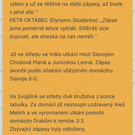
výkon a už se těšíme na další zápasy, až bude
v plné síle.“
PETR OKTÁBEC (Dynamo Studánka):
„Zápas
jsme poměrně lehce vyhráli. Stříbrští sice
bojovali, ale dneska na nás neměli.“
Již ve středu se hrálo utkání mezi Slavojem
Chodová Planá a Juniorkou Lesná. Zápas
skončil podle očekání vítězstvím domácího
Slavoje 6:0.
Ve Svojšíně se střetly dvě družstva z konce
tabulky. Za domácí již nastoupil uzdravený Aleš
Melich a ve vyrovnaném utkání pomohl
domácím Drakům k remíze 3:3.
Zbývající zápasy byly odloženy.