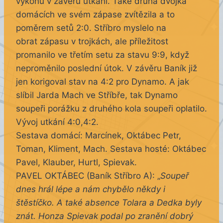
výkonu v závěru utkání. Také druhá dvojka
domácích ve svém zápase zvítězila a to
poměrem setů 2:0. Stříbro myslelo na
obrat zápasu v trojkách, ale příležitost
promanilo ve třetím setu za stavu 9:9, když
neproměnilo poslední útok. V závěru Baník již
jen korigoval stav na 4:2 pro Dynamo. A jak
slíbil Jarda Mach ve Stříbře, tak Dynamo
soupeři porážku z druhého kola soupeři oplatilo.
Vývoj utkání 4:0,4:2.
Sestava domácí: Marcínek, Oktábec Petr,
Toman, Kliment, Mach. Sestava hosté: Oktábec
Pavel, Klauber, Hurtl, Spievak.
PAVEL OKTÁBEC (Baník Stříbro A): „
Soupeř
dnes hrál lépe a nám chybělo někdy i
štěstíčko. A také absence Tolara a Dedka byly
znát. Honza Spievak podal po zranění dobrý