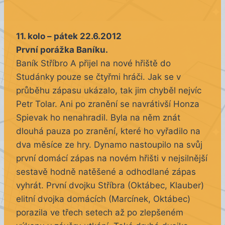
11. kolo – pátek 22.6.2012
První porážka Baníku.
Baník Stříbro A přijel na nové hřiště do
Studánky pouze se čtyřmi hráči. Jak se v
průběhu zápasu ukázalo, tak jim chyběl nejvíc
Petr Tolar. Ani po zranění se navrátivší Honza
Spievak ho nenahradil. Byla na něm znát
dlouhá pauza po zranění, které ho vyřadilo na
dva měsíce ze hry. Dynamo nastoupilo na svůj
první domácí zápas na novém hřišti v nejsilnější
sestavě hodně natěšené a odhodlané zápas
vyhrát. První dvojku Stříbra (Oktábec, Klauber)
elitní dvojka domácích (Marcínek, Oktábec)
porazila ve třech setech až po zlepšeném