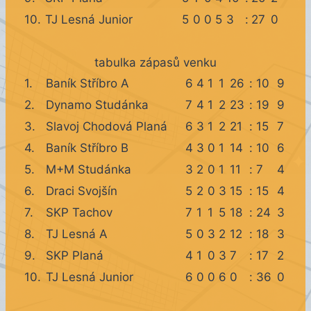
10.
TJ Lesná Junior
5
0
0
5
3
:
27
0
tabulka zápasů venku
1.
Baník Stříbro A
6
4
1
1
26
:
10
9
2.
Dynamo Studánka
7
4
1
2
23
:
19
9
3.
Slavoj Chodová Planá
6
3
1
2
21
:
15
7
4.
Baník Stříbro B
4
3
0
1
14
:
10
6
5.
M+M Studánka
3
2
0
1
11
:
7
4
6.
Draci Svojšín
5
2
0
3
15
:
15
4
7.
SKP Tachov
7
1
1
5
18
:
24
3
8.
TJ Lesná A
5
0
3
2
12
:
18
3
9.
SKP Planá
4
1
0
3
7
:
17
2
10.
TJ Lesná Junior
6
0
0
6
0
:
36
0