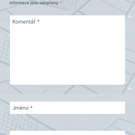
informace jsou označeny
*
Komentář
*
Jméno
*