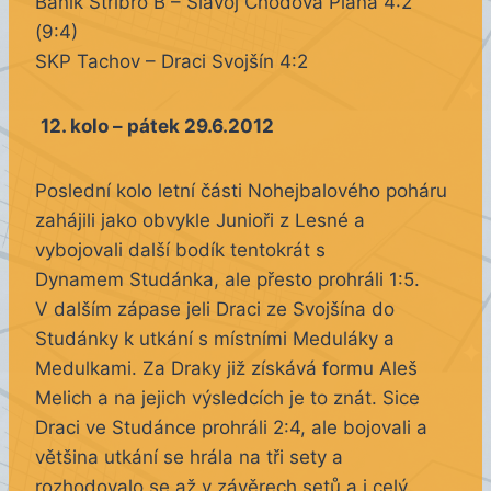
Baník Stříbro B – Slavoj Chodová Planá 4:2
(9:4)
SKP Tachov – Draci Svojšín 4:2
12. kolo – pátek 29.6.2012
Poslední kolo letní části Nohejbalového poháru
zahájili jako obvykle Junioři z Lesné a
vybojovali další bodík tentokrát s
Dynamem Studánka, ale přesto prohráli 1:5.
V dalším zápase jeli Draci ze Svojšína do
Studánky k utkání s místními Meduláky a
Medulkami. Za Draky již získává formu Aleš
Melich a na jejich výsledcích je to znát. Sice
Draci ve Studánce prohráli 2:4, ale bojovali a
většina utkání se hrála na tři sety a
rozhodovalo se až v závěrech setů a i celý