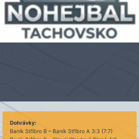
Od
nohejbaltc
1.7.2012
Dohrávky:
Baník Stříbro B – Baník Stříbro A 3:3 (7:7)