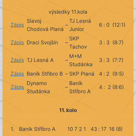
výsledky 11.kola
Slavoj
TJ Lesná
Zápis
–
6
:
0
(12:1)
Chodová Planá
Junior
SKP
Zápis
Draci Svojšín
–
3
:
3
(8:7)
Tachov
M+M
Zápis
TJ Lesná A
–
3
:
3
(7:7)
Studánka
Zápis
Baník Stříbro B
–
SKP Planá
4
:
2
(9:5)
Dynamo
Baník
Zápis
–
4
:
2
(8:6)
Studánka
Stříbro A
11. kolo
1.
Baník Stříbro A
10
7
2
1
43
:
17
16
(8)