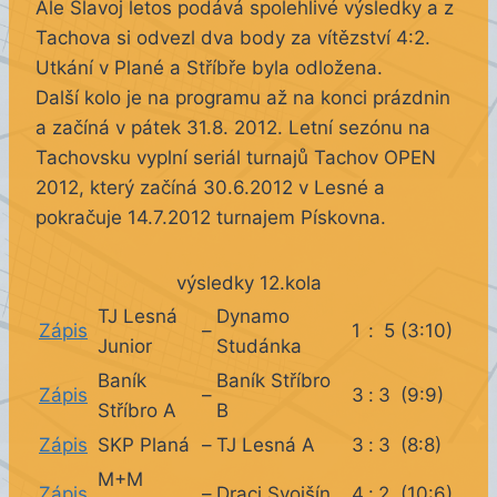
Ale Slavoj letos podává spolehlivé výsledky a z
Tachova si odvezl dva body za vítězství 4:2.
Utkání v Plané a Stříbře byla odložena.
Další kolo je na programu až na konci prázdnin
a začíná v pátek 31.8. 2012. Letní sezónu na
Tachovsku vyplní seriál turnajů Tachov OPEN
2012, který začíná 30.6.2012 v Lesné a
pokračuje 14.7.2012 turnajem Pískovna.
výsledky 12.kola
TJ Lesná
Dynamo
Zápis
–
1
:
5
(3:10)
Junior
Studánka
Baník
Baník Stříbro
Zápis
–
3
:
3
(9:9)
Stříbro A
B
Zápis
SKP Planá
–
TJ Lesná A
3
:
3
(8:8)
M+M
Zápis
–
Draci Svojšín
4
:
2
(10:6)