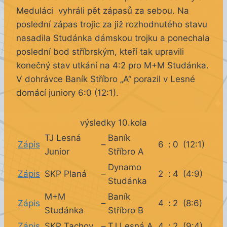
Meduláci vyhráli pět zápasů za sebou. Na
poslední zápas trojic za již rozhodnutého stavu
nasadila Studánka dámskou trojku a ponechala
poslední bod stříbrským, kteří tak upravili
konečný stav utkání na 4:2 pro M+M Studánka.
V dohrávce Baník Stříbro „A“ porazil v Lesné
domácí juniory 6:0 (12:1).
výsledky 10.kola
TJ Lesná
Baník
Zápis
–
6
:
0
(12:1)
Junior
Stříbro A
Dynamo
Zápis
SKP Planá
–
2
:
4
(4:9)
Studánka
M+M
Baník
Zápis
–
4
:
2
(8:6)
Studánka
Stříbro B
Zápis
SKP Tachov
–
TJ Lesná A
4
:
2
(9:4)