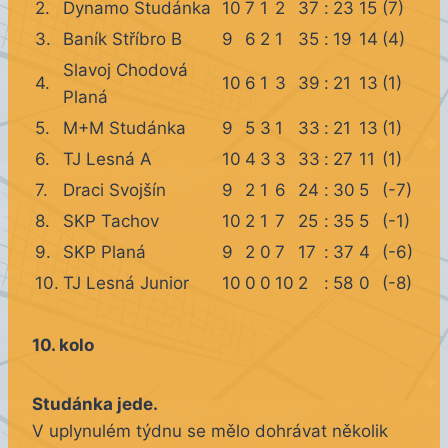
2.
Dynamo Studánka
10
7
1
2
37
:
23
15
(7)
3.
Baník Stříbro B
9
6
2
1
35
:
19
14
(4)
Slavoj Chodová
4.
10
6
1
3
39
:
21
13
(1)
Planá
5.
M+M Studánka
9
5
3
1
33
:
21
13
(1)
6.
TJ Lesná A
10
4
3
3
33
:
27
11
(1)
7.
Draci Svojšín
9
2
1
6
24
:
30
5
(-7)
8.
SKP Tachov
10
2
1
7
25
:
35
5
(-1)
9.
SKP Planá
9
2
0
7
17
:
37
4
(-6)
10.
TJ Lesná Junior
10
0
0
10
2
:
58
0
(-8)
10. kolo
Studánka jede.
V uplynulém týdnu se mělo dohrávat několik