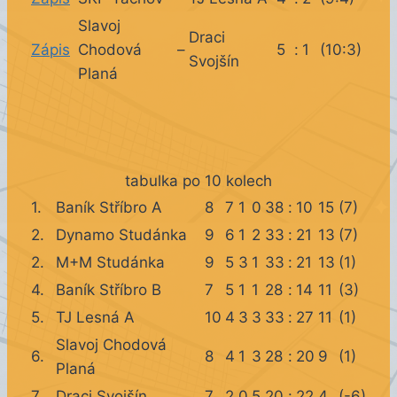
Slavoj
Draci
Zápis
Chodová
–
5
:
1
(10:3)
Svojšín
Planá
tabulka po 10 kolech
1.
Baník Stříbro A
8
7
1
0
38
:
10
15
(7)
2.
Dynamo Studánka
9
6
1
2
33
:
21
13
(7)
2.
M+M Studánka
9
5
3
1
33
:
21
13
(1)
4.
Baník Stříbro B
7
5
1
1
28
:
14
11
(3)
5.
TJ Lesná A
10
4
3
3
33
:
27
11
(1)
Slavoj Chodová
6.
8
4
1
3
28
:
20
9
(1)
Planá
7.
Draci Svojšín
7
2
0
5
20
:
22
4
(-6)