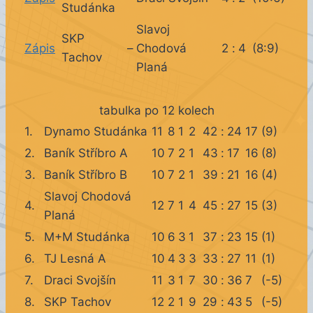
Studánka
Slavoj
SKP
Zápis
–
Chodová
2
:
4
(8:9)
Tachov
Planá
tabulka po 12 kolech
1.
Dynamo Studánka
11
8
1
2
42
:
24
17
(9)
2.
Baník Stříbro A
10
7
2
1
43
:
17
16
(8)
3.
Baník Stříbro B
10
7
2
1
39
:
21
16
(4)
Slavoj Chodová
4.
12
7
1
4
45
:
27
15
(3)
Planá
5.
M+M Studánka
10
6
3
1
37
:
23
15
(1)
6.
TJ Lesná A
10
4
3
3
33
:
27
11
(1)
7.
Draci Svojšín
11
3
1
7
30
:
36
7
(-5)
8.
SKP Tachov
12
2
1
9
29
:
43
5
(-5)