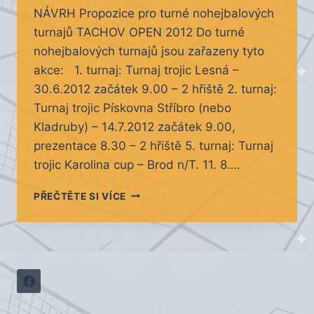
NÁVRH Propozice pro turné nohejbalových
turnajů TACHOV OPEN 2012 Do turné
nohejbalových turnajů jsou zařazeny tyto
akce: 1. turnaj: Turnaj trojic Lesná –
30.6.2012 začátek 9.00 – 2 hřiště 2. turnaj:
Turnaj trojic Pískovna Stříbro (nebo
Kladruby) – 14.7.2012 začátek 9.00,
prezentace 8.30 – 2 hřiště 5. turnaj: Turnaj
trojic Karolina cup – Brod n/T. 11. 8….
PROPOZICE
PŘEČTĚTE SI VÍCE
PRO
TURNÉ
NOHEJBALOVÝCH
TURNAJŮ