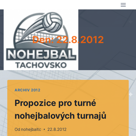
Přeskočit
na
obsah
Den: 22.8.2012
ARCHIV 2012
Propozice pro turné
nohejbalových turnajů
Od
nohejbaltc
22.8.2012