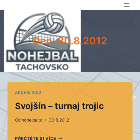
Přeskočit
na
obsah
Den: 30.8.2012
ARCHIV 2012
Svojšín – turnaj trojic
Od
nohejbaltc
30.8.2012
SVOJŠÍN
PŘEČTĚTE SI VÍCE