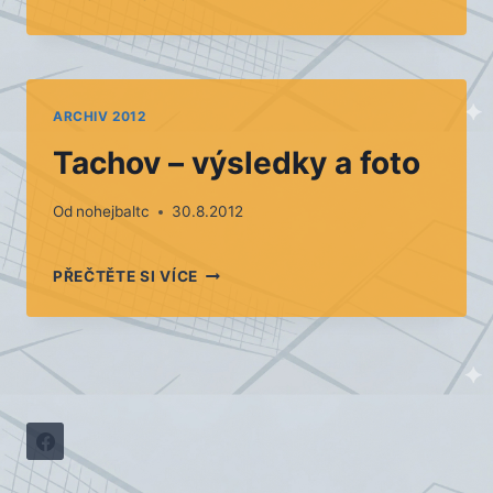
–
TURNAJ
TROJIC
ARCHIV 2012
Tachov – výsledky a foto
Od
nohejbaltc
30.8.2012
TACHOV
PŘEČTĚTE SI VÍCE
–
VÝSLEDKY
A
FOTO