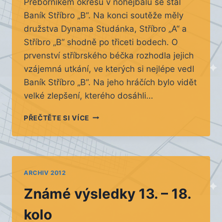
Přeborníkem okresu v nohejbalu se stal
Baník Stříbro „B“. Na konci soutěže měly
družstva Dynama Studánka, Stříbro „A“ a
Stříbro „B“ shodně po třiceti bodech. O
prvenství stříbrského béčka rozhodla jejich
vzájemná utkání, ve kterých si nejlépe vedl
Baník Stříbro „B“. Na jeho hráčích bylo vidět
velké zlepšení, kterého dosáhli…
KONEČNÉ
PŘEČTĚTE SI VÍCE
VÝSLEDKY
ARCHIV 2012
Známé výsledky 13. – 18.
kolo