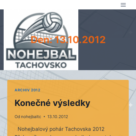
Přeskočit
na
obsah
Den: 13.10.2012
ARCHIV 2012
Konečné výsledky
Od
nohejbaltc
13.10.2012
Nohejbalový pohár Tachovska 2012