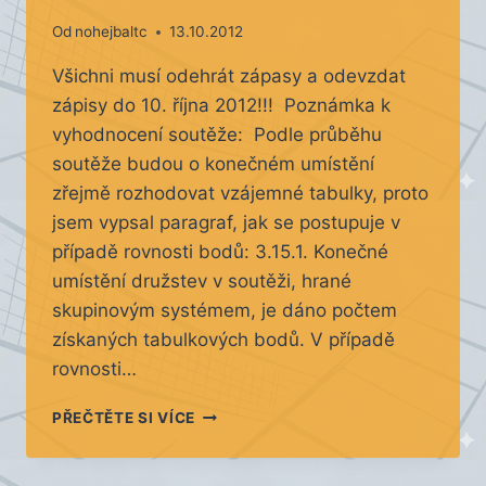
Od
nohejbaltc
13.10.2012
Všichni musí odehrát zápasy a odevzdat
zápisy do 10. října 2012!!! Poznámka k
vyhodnocení soutěže: Podle průběhu
soutěže budou o konečném umístění
zřejmě rozhodovat vzájemné tabulky, proto
jsem vypsal paragraf, jak se postupuje v
případě rovnosti bodů: 3.15.1. Konečné
umístění družstev v soutěži, hrané
skupinovým systémem, je dáno počtem
získaných tabulkových bodů. V případě
rovnosti…
ZNÁMÉ
PŘEČTĚTE SI VÍCE
VÝSLEDKY
13.
–