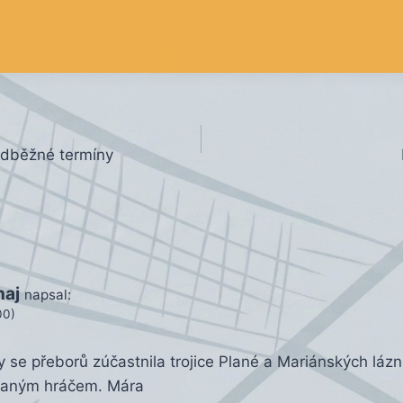
edběžné termíny
e
naj
napsal:
00)
 se přeborů zúčastnila trojice Plané a Mariánských láz
ovaným hráčem. Mára