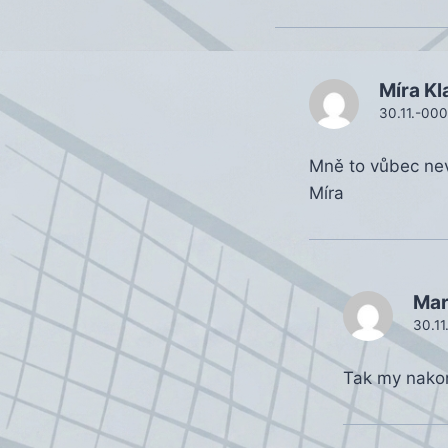
Míra Kl
30.11.-000
Mně to vůbec nev
Míra
Mar
30.11
Tak my nako