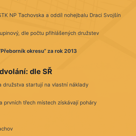
TK NP Tachovska a oddíl nohejbalu Draci Svojšín
upinový, dle počtu přihlášených družstev
“Přeborník okresu“ za rok 2013
dvolání:
dle SŘ
družstva startují na vlastní náklady
 prvních třech místech získávají poháry
achov