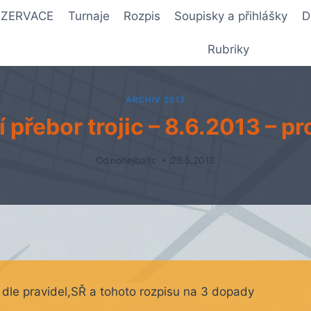
REZERVACE
Turnaje
Rozpis
Soupisky a přihlášky
D
Rubriky
ARCHIV 2013
 přebor trojic – 8.6.2013 – p
Od
nohejbaltc
26.5.2013
 dle pravidel,SŘ a tohoto rozpisu na 3 dopady