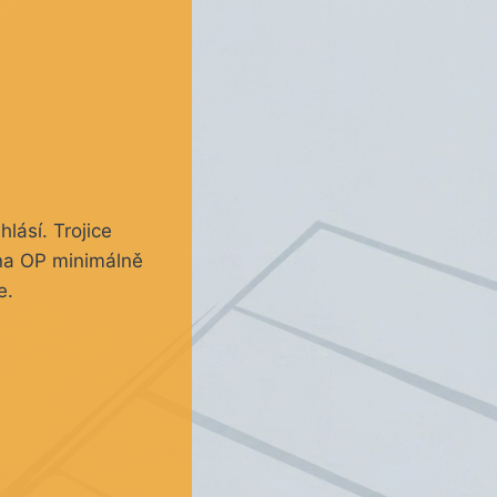
lásí. Trojice
 na OP minimálně
e.