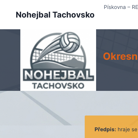
Přeskočit
Pískovna – 
na
Nohejbal Tachovsko
obsah
Okresní
Předpis:
hraje se