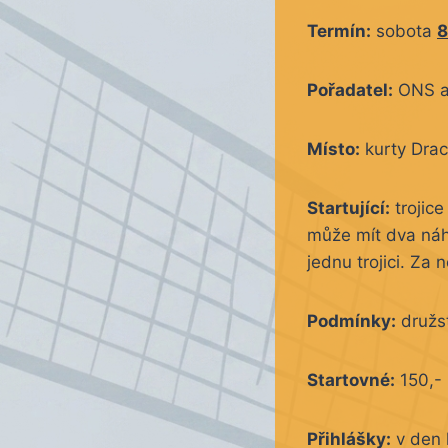
Termín:
sobota
8
Pořadatel:
ONS a 
Místo:
kurty Drac
Startující:
trojice
může mít dva náh
jednu trojici. Za
Podmínky:
družst
Startovné:
150,- 
Přihlášky:
v den 