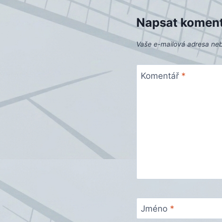
Napsat komen
Vaše e-mailová adresa ne
Komentář
*
Jméno
*