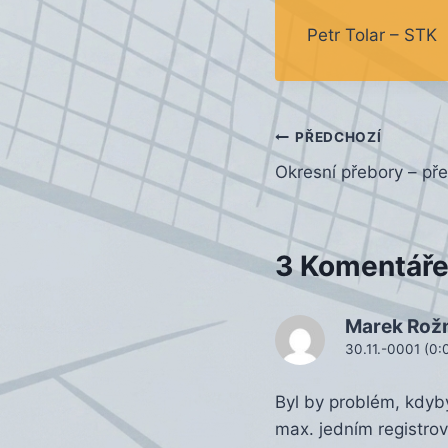
Petr Tolar – STK
Navigace
PŘEDCHOZÍ
Okresní přebory – př
pro
příspěvek
3 Komentář
Marek Rož
30.11.-0001 (0:
Byl by problém, kdyby
max. jedním registr