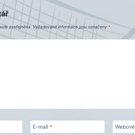
tář
bude zveřejněna.
Vyžadované informace jsou označeny
*
E-mail
*
Webové 