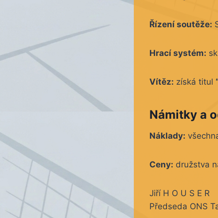
Řízení soutěže:
S
Hrací systém:
sk
Vítěz:
získá titul
Námitky a
o
Náklady:
všechna 
Ceny:
družstva na
Jiří H O U S E R
Předseda ONS T