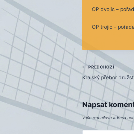
OP dvojic – pořa
OP trojic – pořad
Navigace
PŘEDCHOZÍ
Krajský přebor družs
pro
příspěvek
Napsat komen
Vaše e-mailová adresa ne