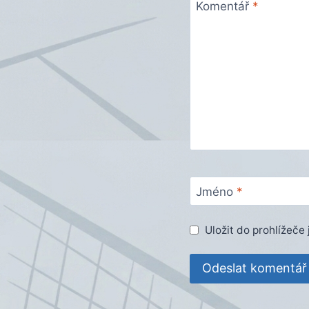
Komentář
*
Jméno
*
Uložit do prohlížeč