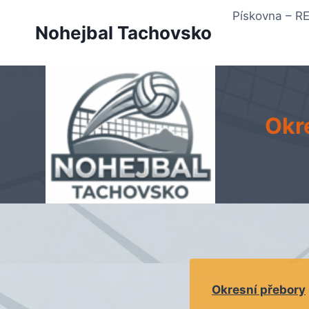
Přeskočit
Pískovna – 
na
Nohejbal Tachovsko
obsah
Okr
Okresní přebory