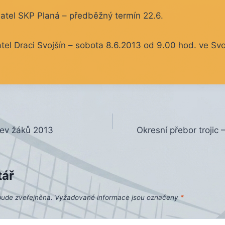
datel SKP Planá – předběžný termín 22.6.
atel Draci Svojšín – sobota 8.6.2013 od 9.00 hod. ve Svo
tev žáků 2013
Okresní přebor trojic 
tář
bude zveřejněna.
Vyžadované informace jsou označeny
*