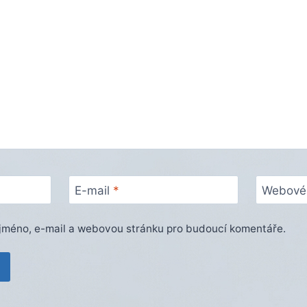
E-mail
*
Webové 
e jméno, e-mail a webovou stránku pro budoucí komentáře.