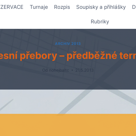
REZERVACE
Turnaje
Rozpis
Soupisky a přihlášky
D
Rubriky
ARCHIV 2013
esní přebory – předběžné ter
Od
nohejbaltc
21.5.2013