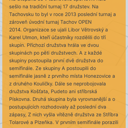
sešlo na tradiční turnaj 17 družstev. Na
Tachovsku to byl v roce 2013 poslední turnaj a
zároveň úvodní turnaj Tachov OPEN
2014. Organizace se ujali Libor Větrovský a
Karel Ulmon, kteří účastníky rozdělili do tří
skupin. Příchozí družstva hrála ve dvou
skupinách po pěti družstvech. A z každé
skupiny postoupila první dvě družstva do
semifinále. Ze skupiny A postoupili do
semifinále jasně z prvního místa Honezovice a
z druhého Kouličky. Dále se neprobojovala
družstva Košťata, Pudeto ani stříbrská
Pískovna. Druhá skupina byla vyrovnanější a o
postupujících rozhodovaly až poslední dva
zápasy, Z nich vyšla vítězně družstva ze Stříbra
Tolarové a Plzeňka. V prvním semifinále porazili