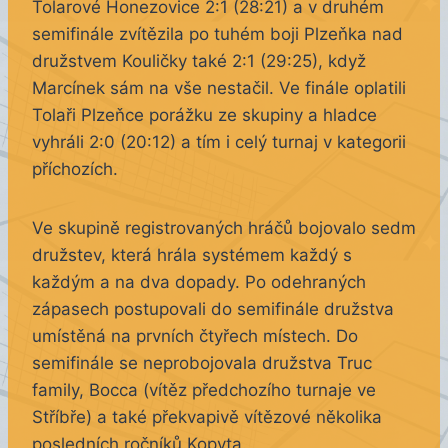
Tolarové Honezovice 2:1 (28:21) a v druhém
semifinále zvítězila po tuhém boji Plzeňka nad
družstvem Kouličky také 2:1 (29:25), když
Marcínek sám na vše nestačil. Ve finále oplatili
Tolaři Plzeňce porážku ze skupiny a hladce
vyhráli 2:0 (20:12) a tím i celý turnaj v kategorii
příchozích.
Ve skupině registrovaných hráčů bojovalo sedm
družstev, která hrála systémem každý s
každým a na dva dopady. Po odehraných
zápasech postupovali do semifinále družstva
umístěná na prvních čtyřech místech. Do
semifinále se neprobojovala družstva Truc
family, Bocca (vítěz předchozího turnaje ve
Stříbře) a také překvapivě vítězové několika
posledních ročníků Kopyta.