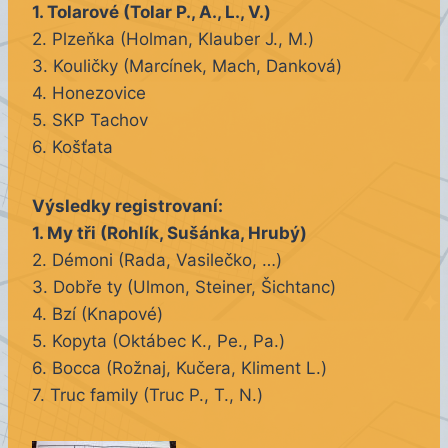
1. Tolarové (Tolar P., A., L., V.)
2. Plzeňka (Holman, Klauber J., M.)
3. Kouličky (Marcínek, Mach, Danková)
4. Honezovice
5. SKP Tachov
6. Košťata
Výsledky registrovaní:
1. My tři (Rohlík, Sušánka, Hrubý)
2. Démoni (Rada, Vasilečko, …)
3. Dobře ty (Ulmon, Steiner, Šichtanc)
4. Bzí (Knapové)
5. Kopyta (Oktábec K., Pe., Pa.)
6. Bocca (Rožnaj, Kučera, Kliment L.)
7. Truc family (Truc P., T., N.)