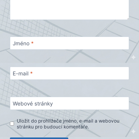
Jméno
*
E-mail
*
Webové stránky
Uložit do prohlížeče jméno, e-mail a webovou
stránku pro budoucí komentáře.