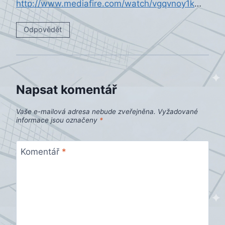
http://www.mediafire.com/watch/vgqvnoy1k
…
Odpovědět
Napsat komentář
Vaše e-mailová adresa nebude zveřejněna.
Vyžadované
informace jsou označeny
*
Komentář
*