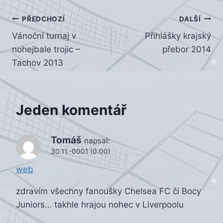
Navigace
PŘEDCHOZÍ
DALŠÍ
Vánoční turnaj v
Přihlášky krajský
pro
nohejbale trojic –
přebor 2014
příspěvek
Tachov 2013
Jeden komentář
Tomáš
napsal:
30.11.-0001 (0:00)
web
zdravím všechny fanoušky Chelsea FC či Bocy
Juniors… takhle hrajou nohec v Liverpoolu