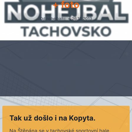
+ foto
Od
nohejbaltc
26.12.2013
Tak už došlo i na Kopyta.
Na Štěpána se v tachovské sportovní hale