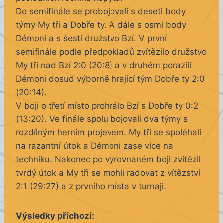
Do semifinále se probojovali s deseti body
týmy My tři a Dobře ty. A dále s osmi body
Démoni a s šesti družstvo Bzí. V první
semifinále podle předpokladů zvítězilo družstvo
My tři nad Bzí 2:0 (20:8) a v druhém porazili
Démoni dosud výborně hrající tým Dobře ty 2:0
(20:14).
V boji o třetí místo prohrálo Bzí s Dobře ty 0:2
(13:20). Ve finále spolu bojovali dva týmy s
rozdílným herním projevem. My tři se spoléhali
na razantní útok a Démoni zase více na
techniku. Nakonec po vyrovnaném boji zvítězil
tvrdý útok a My tři se mohli radovat z vítězství
2:1 (29:27) a z prvního místa v turnaji.
Výsledky příchozí: