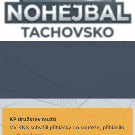
Od
nohejbaltc
8.2.2014
KP družstev mužů
VV KNS schválil přihlášky do soutěže, přihlásilo