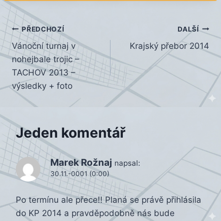
Navigace
PŘEDCHOZÍ
DALŠÍ
Vánoční turnaj v
Krajský přebor 2014
pro
nohejbale trojic –
příspěvek
TACHOV 2013 –
výsledky + foto
Jeden komentář
Marek Rožnaj
napsal:
30.11.-0001 (0:00)
Po termínu ale přece!! Planá se právě přihlásila
do KP 2014 a pravděpodobně nás bude