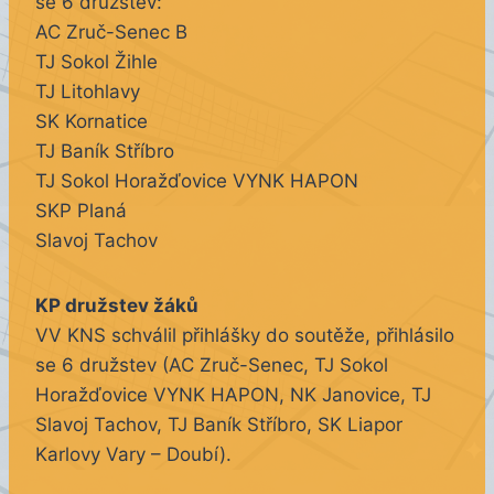
se 6 družstev:
AC Zruč-Senec B
TJ Sokol Žihle
TJ Litohlavy
SK Kornatice
TJ Baník Stříbro
TJ Sokol Horažďovice VYNK HAPON
SKP Planá
Slavoj Tachov
KP družstev žáků
VV KNS schválil přihlášky do soutěže, přihlásilo
se 6 družstev (AC Zruč-Senec, TJ Sokol
Horažďovice VYNK HAPON, NK Janovice, TJ
Slavoj Tachov, TJ Baník Stříbro, SK Liapor
Karlovy Vary – Doubí).