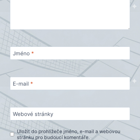
Jméno
*
E-mail
*
Webové stránky
Uložit do prohlížeče jméno, e-mail a webovou
stránku pro budoucí komentáře.