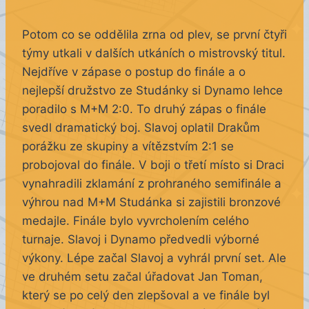
Potom co se oddělila zrna od plev, se první čtyři
týmy utkali v dalších utkáních o mistrovský titul.
Nejdříve v zápase o postup do finále a o
nejlepší družstvo ze Studánky si Dynamo lehce
poradilo s M+M 2:0. To druhý zápas o finále
svedl dramatický boj. Slavoj oplatil Drakům
porážku ze skupiny a vítězstvím 2:1 se
probojoval do finále. V boji o třetí místo si Draci
vynahradili zklamání z prohraného semifinále a
výhrou nad M+M Studánka si zajistili bronzové
medajle. Finále bylo vyvrcholením celého
turnaje. Slavoj i Dynamo předvedli výborné
výkony. Lépe začal Slavoj a vyhrál první set. Ale
ve druhém setu začal úřadovat Jan Toman,
který se po celý den zlepšoval a ve finále byl