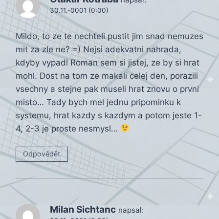
30.11.-0001 (0:00)
Mildo, to ze te nechteli pustit jim snad nemuzes
mit za zle ne? =) Nejsi adekvatni nahrada,
kdyby vypadl Roman sem si jistej, ze by si hrat
mohl. Dost na tom ze makali celej den, porazili
vsechny a stejne pak museli hrat znovu o prvni
misto… Tady bych mel jednu pripominku k
systemu, hrat kazdy s kazdym a potom jeste 1-
4, 2-3 je proste nesmysl…
Odpovědět
Milan Sichtanc
napsal: