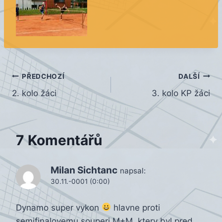
Navigace
PŘEDCHOZÍ
DALŠÍ
2. kolo žáci
3. kolo KP žáci
pro
příspěvek
7 Komentářů
Milan Sichtanc
napsal:
30.11.-0001 (0:00)
Dynamo super vykon
hlavne proti
semifinalovemu souperi M+M, ktery byl pred