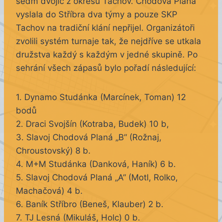
sedm dvojic z okresu Tachov. Chodová Planá
vyslala do Stříbra dva týmy a pouze SKP
Tachov na tradiční klání nepřijel. Organizátoři
zvolili systém turnaje tak, že nejdříve se utkala
družstva každý s každým v jedné skupině. Po
sehrání všech zápasů bylo pořadí následující:
1. Dynamo Studánka (Marcínek, Toman) 12
bodů
2. Draci Svojšín (Kotraba, Budek) 10 b,
3. Slavoj Chodová Planá „B“ (Rožnaj,
Chroustovský) 8 b.
4. M+M Studánka (Danková, Haník) 6 b.
5. Slavoj Chodová Planá „A“ (Motl, Rolko,
Machačová) 4 b.
6. Baník Stříbro (Beneš, Klauber) 2 b.
7. TJ Lesná (Mikuláš, Holc) 0 b.