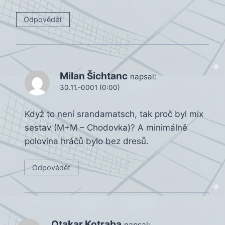
Odpovědět
Milan Šichtanc
napsal:
30.11.-0001 (0:00)
Když to není srandamatsch, tak proč byl mix
sestav (M+M – Chodovka)? A minimálně
polovina hráčů bylo bez dresů.
Odpovědět
Otakar Kotraba
napsal: