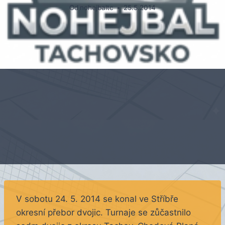
Od
nohejbaltc
25.5.2014
V sobotu 24. 5. 2014 se konal ve Stříbře
okresní přebor dvojic. Turnaje se zůčastnilo