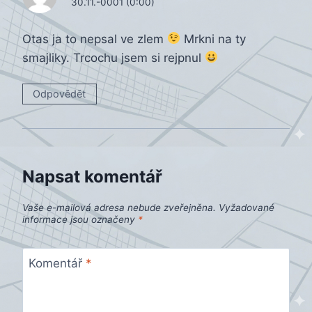
30.11.-0001 (0:00)
Otas ja to nepsal ve zlem
Mrkni na ty
smajliky. Trcochu jsem si rejpnul
Odpovědět
Napsat komentář
Vaše e-mailová adresa nebude zveřejněna.
Vyžadované
informace jsou označeny
*
Komentář
*