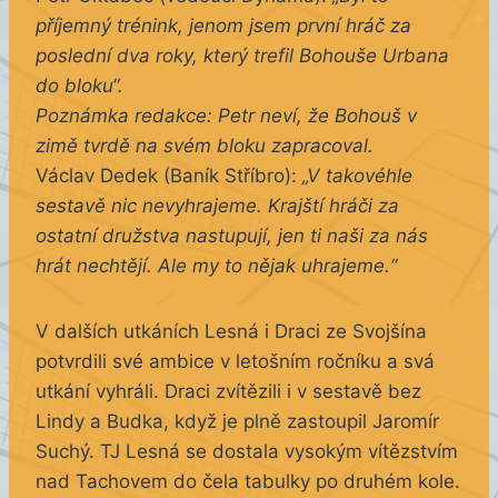
příjemný trénink, jenom jsem první hráč za
poslední dva roky, který trefil Bohouše Urbana
do bloku“.
Poznámka redakce: Petr neví, že Bohouš v
zimě tvrdě na svém bloku zapracoval.
Václav Dedek (Baník Stříbro):
„V takovéhle
sestavě nic nevyhrajeme. Krajští hráči za
ostatní družstva nastupují, jen ti naši za nás
hrát nechtějí. Ale my to nějak uhrajeme.“
V dalších utkáních Lesná i Draci ze Svojšína
potvrdili své ambice v letošním ročníku a svá
utkání vyhráli. Draci zvítězili i v sestavě bez
Lindy a Budka, když je plně zastoupil Jaromír
Suchý. TJ Lesná se dostala vysokým vítězstvím
nad Tachovem do čela tabulky po druhém kole.