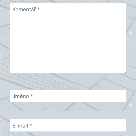
Komentář
*
Jméno
*
E-mail
*