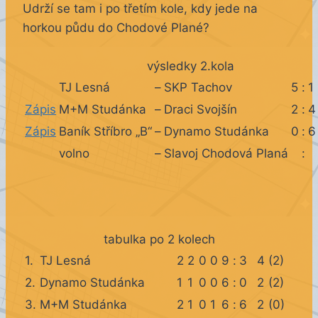
Udrží se tam i po třetím kole, kdy jede na
horkou půdu do Chodové Plané?
výsledky 2.kola
TJ Lesná
–
SKP Tachov
5
:
1
Zápis
M+M Studánka
–
Draci Svojšín
2
:
4
Zápis
Baník Stříbro „B“
–
Dynamo Studánka
0
:
6
volno
–
Slavoj Chodová Planá
:
tabulka po 2 kolech
1.
TJ Lesná
2
2
0
0
9
:
3
4
(2)
2.
Dynamo Studánka
1
1
0
0
6
:
0
2
(2)
3.
M+M Studánka
2
1
0
1
6
:
6
2
(0)