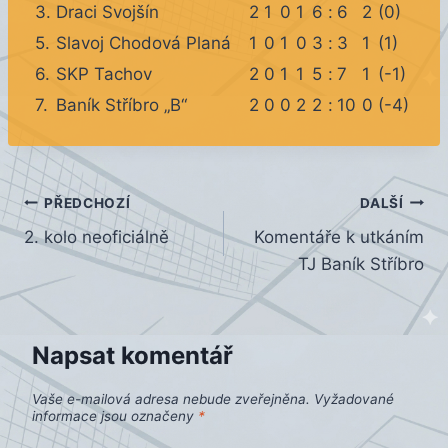
3.
Draci Svojšín
2
1
0
1
6
:
6
2
(0)
5.
Slavoj Chodová Planá
1
0
1
0
3
:
3
1
(1)
6.
SKP Tachov
2
0
1
1
5
:
7
1
(-1)
7.
Baník Stříbro „B“
2
0
0
2
2
:
10
0
(-4)
Navigace
PŘEDCHOZÍ
DALŠÍ
2. kolo neoficiálně
Komentáře k utkáním
pro
TJ Baník Stříbro
příspěvek
Napsat komentář
Vaše e-mailová adresa nebude zveřejněna.
Vyžadované
informace jsou označeny
*