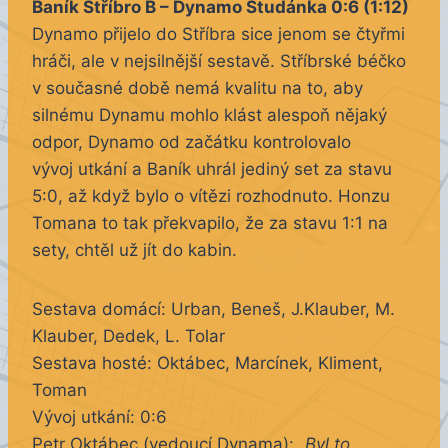
Baník Stříbro B – Dynamo Studánka 0:6 (1:12)
Dynamo přijelo do Stříbra sice jenom se čtyřmi
hráči, ale v nejsilnější sestavě. Stříbrské béčko
v současné době nemá kvalitu na to, aby
silnému Dynamu mohlo klást alespoň nějaký
odpor, Dynamo od začátku kontrolovalo
vývoj utkání a Baník uhrál jediný set za stavu
5:0, až když bylo o vítězi rozhodnuto. Honzu
Tomana to tak překvapilo, že za stavu 1:1 na
sety, chtěl už jít do kabin.
Sestava domácí: Urban, Beneš, J.Klauber, M.
Klauber, Dedek, L. Tolar
Sestava hosté: Oktábec, Marcínek, Kliment,
Toman
Vývoj utkání: 0:6
Petr Oktábec (vedoucí Dynama):
„Byl to