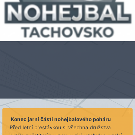
Konec jarní části nohejbalového poháru
Před letní přestávkou si všechna družstva