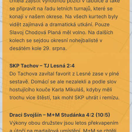
chtěla zajistit výhodnou pozici v tabulce a také
se připravit na řadu letních turnajů, které se
konají v našem okrese. Na všech kurtech byly
vidět zajímavá a dramatická utkání. Pouze
Slavoj Chodová Planá měl volno. Na dalších
kolech se sejdou okresní nohejbalisté v
desátém kole 29. srpna.
SKP Tachov – TJ Lesná 2:4
Do Tachova zavítal favorit z Lesné zase v plné
sestavě. Domácí se ale nezalekli a podle slov
hostujícího kouče Karla Mikuláš, kdyby měli
trochu více štěstí, tak mohl SKP uhrát i remízu.
Draci Svojšín – M+M Studánka 4:2 (10:5)
Výkony obou družstev jsou letos překvapením
a útočí na madajlová umístění. M+M se chtěli