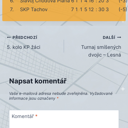
6.
Slavoj Chodová Planá
6
1
1
4
16
:
20
3
(-3)
7.
SKP Tachov
7
1
1
5
12
:
30
3
(-5)
Navigace
PŘEDCHOZÍ
DALŠÍ
5. kolo KP žáci
Turnaj smíšených
pro
dvojic – Lesná
příspěvek
Napsat komentář
Vaše e-mailová adresa nebude zveřejněna.
Vyžadované
informace jsou označeny
*
Komentář
*