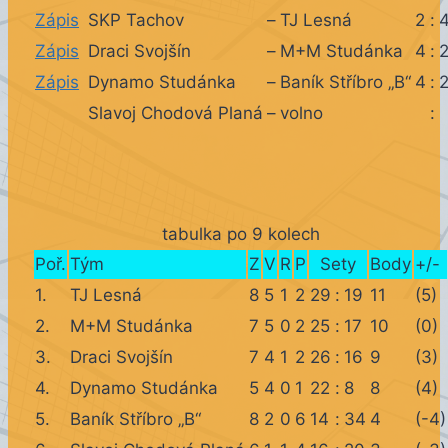
Zápis
SKP Tachov
–
TJ Lesná
2
:
Zápis
Draci Svojšín
–
M+M Studánka
4
:
Zápis
Dynamo Studánka
–
Baník Stříbro „B“
4
:
Slavoj Chodová Planá
–
volno
:
tabulka po 9 kolech
Poř.
Tým
Z
V
R
P
Sety
Body
+/-
1.
TJ Lesná
8
5
1
2
29
:
19
11
(5)
2.
M+M Studánka
7
5
0
2
25
:
17
10
(0)
3.
Draci Svojšín
7
4
1
2
26
:
16
9
(3)
4.
Dynamo Studánka
5
4
0
1
22
:
8
8
(4)
5.
Baník Stříbro „B“
8
2
0
6
14
:
34
4
(-4)