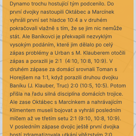
Dynamo trochu hostující tým podcenilo. Do
první dvojky nastoupili Oktábec a Marcínek
vyhráli první set hladce 10:4 a v druhém
pokračovali vlažně s tím, že se jim nic nemůže
stát. Ale Baníkovci je překvapili nezvyklým
vysokým podáním, které jim dělalo po celý
zápas problémy a Urban s M. Klauberem otočili
zápas a porazili je 2:1 (4:10, 10:8, 10:9). V
druhém zápase za domácí srovnali Toman s
Horejšem na 1:1, když porazili druhou dvojku
Baníku (J. Klauber, Truc) 2:0 (10:5, 10:5). Potom
přišla na řadu silná disciplína domácích trojice.
Ale zase Oktábec s Marcínkem a nahrávajícím
Klimentem museli bojovat a vyhráli posledním
míčem až ve třetím setu 2:1 (9:10, 10:8, 10:9).
V posledním zápase dvojic ještě první dvojka
hostí zdramatizovala utkání vítězstvím 2:0