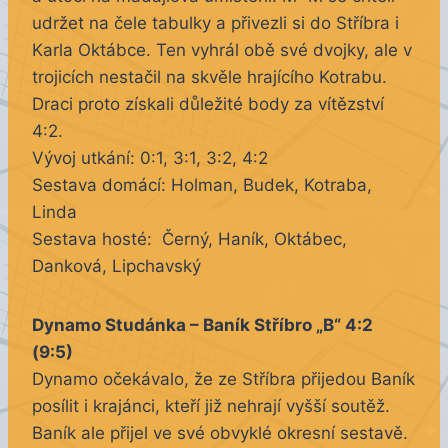
udržet na čele tabulky a přivezli si do Stříbra i
Karla Oktábce. Ten vyhrál obě své dvojky, ale v
trojicích nestačil na skvěle hrajícího Kotrabu.
Draci proto získali důležité body za vítězství
4:2.
Vývoj utkání: 0:1, 3:1, 3:2, 4:2
Sestava domácí: Holman, Budek, Kotraba,
Linda
Sestava hosté: Černý, Haník, Oktábec,
Danková, Lipchavský
Dynamo Studánka – Baník Stříbro „B“ 4:2
(9:5)
Dynamo očekávalo, že ze Stříbra přijedou Baník
posílit i krajánci, kteří již nehrají vyšší soutěž.
Baník ale přijel ve své obvyklé okresní sestavě.