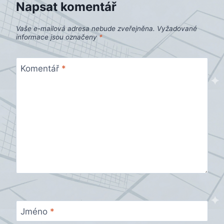
Napsat komentář
Vaše e-mailová adresa nebude zveřejněna.
Vyžadované
informace jsou označeny
*
Komentář
*
Jméno
*