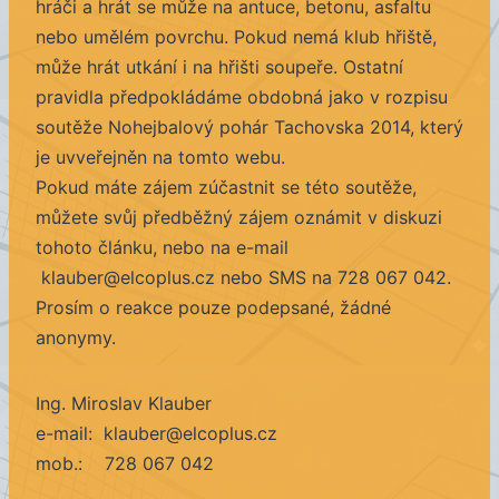
hráči a hrát se může na antuce, betonu, asfaltu
nebo umělém povrchu. Pokud nemá klub hřiště,
může hrát utkání i na hřišti soupeře. Ostatní
pravidla předpokládáme obdobná jako v rozpisu
soutěže Nohejbalový pohár Tachovska 2014, který
je uvveřejněn na tomto webu.
Pokud máte zájem zúčastnit se této soutěže,
můžete svůj předběžný zájem oznámit v diskuzi
tohoto článku, nebo na e-mail
klauber@elcoplus.cz nebo SMS na 728 067 042.
Prosím o reakce pouze podepsané, žádné
anonymy.
Ing. Miroslav Klauber
e-mail: klauber@elcoplus.cz
mob.: 728 067 042