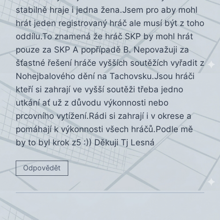
stabilně hraje i jedna žena.Jsem pro aby mohl
hrát jeden registrovaný hráč ale musí být z toho
oddílu.To znamená že hráč SKP by mohl hrát
pouze za SKP A popřípadě B. Nepovažuji za
šťastné řešení hráče vyšších soutěžích vyřadit z
Nohejbalového dění na Tachovsku.Jsou hráči
kteří si zahrají ve vyšší soutěži třeba jedno
utkání ať už z důvodu výkonnosti nebo
prcovního vytížení.Rádi si zahrají i v okrese a
pomáhají k výkonnosti všech hráčů.Podle mě
by to byl krok z5 :)) Děkuji Tj Lesná
Odpovědět