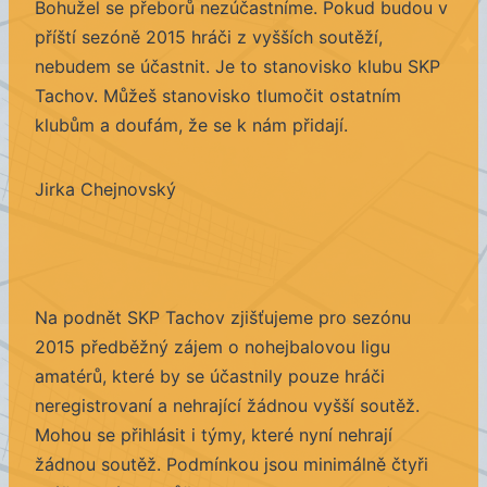
Bohužel se přeborů nezúčastníme. Pokud budou v
příští sezóně 2015 hráči z vyšších soutěží,
nebudem se účastnit. Je to stanovisko klubu SKP
Tachov. Můžeš stanovisko tlumočit ostatním
klubům a doufám, že se k nám přidají.
Jirka Chejnovský
Na podnět SKP Tachov zjišťujeme pro sezónu
2015 předběžný zájem o nohejbalovou ligu
amatérů, které by se účastnily pouze hráči
neregistrovaní a nehrající žádnou vyšší soutěž.
Mohou se přihlásit i týmy, které nyní nehrají
žádnou soutěž. Podmínkou jsou minimálně čtyři