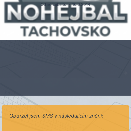
Od
nohejbaltc
16.6.2014
Obdržel jsem SMS v následujícím znění: