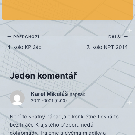
Navigace
PŘEDCHOZÍ
DALŠÍ
4. kolo KP žáci
7. kolo NPT 2014
pro
příspěvek
Jeden komentář
Karel Mikuláš
napsal:
30.11.-0001 (0:00)
Není to špatný nápad,ale konkrétně Lesná to
bez hráče Krajského přeboru nedá
dohromady.Hrajeme s dvěma mladíky a