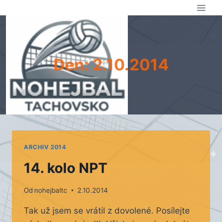
Přeskočit
na
obsah
Den: 2.10.2014
ARCHIV 2014
14. kolo NPT
Od
nohejbaltc
2.10.2014
Tak už jsem se vrátil z dovolené. Posílejte