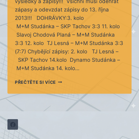
výsledky a zápisy!!! Všichni musí odehrát
zápasy a odevzdat zápisy do 13. října
2013!!! DOHRÁVKY:3. kolo
M+M Studánka – SKP Tachov 3:3 11. kolo
Slavoj Chodová Planá – M+M Studánka
3:3 12. kolo TJ Lesná – M+M Studánka 3:3
(7:7) Chybějící zápisy: 2. kolo TJ Lesná –
SKP Tachov 14.kolo Dynamo Studánka –
M+M Studánka 14. kolo…
14.
PŘEČTĚTE SI VÍCE
KOLO
NPT