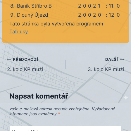
8.
Baník Stříbro B
2
0
0
2
1
:
11
0
9.
Dlouhý Újezd
2
0
0
2
0
:
12
0
Tato stránka byla vytvořena programem
Tabulky
Navigace
PŘEDCHOZÍ
DALŠÍ
2. kolo KP muži
3. kolo KP muži
pro
příspěvek
Napsat komentář
Vaše e-mailová adresa nebude zveřejněna.
Vyžadované
informace jsou označeny
*