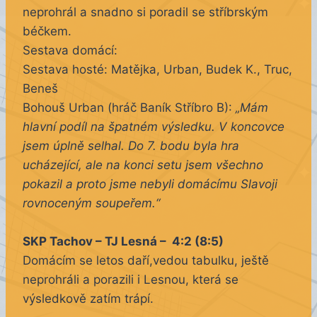
neprohrál a snadno si poradil se stříbrským
béčkem.
Sestava domácí:
Sestava hosté: Matějka, Urban, Budek K., Truc,
Beneš
Bohouš Urban (hráč Baník Stříbro B):
„Mám
hlavní podíl na špatném výsledku. V koncovce
jsem úplně selhal. Do 7. bodu byla hra
ucházející, ale na konci setu jsem všechno
pokazil a proto jsme nebyli domácímu Slavoji
rovnoceným soupeřem.“
SKP Tachov – TJ Lesná – 4:2 (8:5)
Domácím se letos daří,vedou tabulku, ještě
neprohráli a porazili i Lesnou, která se
výsledkově zatím trápí.