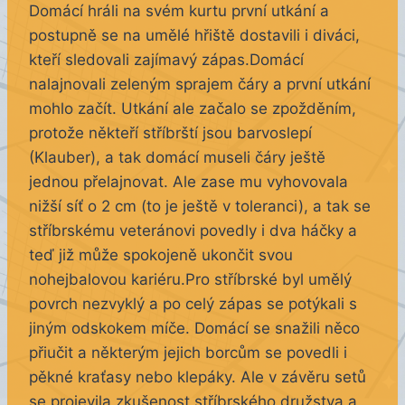
Domácí hráli na svém kurtu první utkání a
postupně se na umělé hřiště dostavili i diváci,
kteří sledovali zajímavý zápas.
Domácí
nalajnovali zeleným sprajem čáry a první utkání
mohlo začít.
Utkání ale začalo se zpožděním,
protože někteří stříbrští jsou barvoslepí
(Klauber), a tak domácí museli čáry ještě
jednou přelajnovat. Ale zase mu vyhovovala
nižší síť o 2 cm (to je ještě v toleranci), a tak se
stříbrskému veteránovi povedly i dva háčky a
teď již může spokojeně ukončit svou
nohejbalovou kariéru.Pro stříbrské byl umělý
povrch nezvyklý a po celý zápas se potýkali s
jiným odskokem míče. Domácí se snažili něco
přiučit a některým jejich borcům se povedli i
pěkné kraťasy nebo klepáky. Ale v závěru setů
se projevila zkušenost stříbrského družstva a