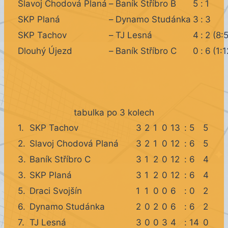
Slavoj Chodová Planá
–
Baník Stříbro B
5
:
1
SKP Planá
–
Dynamo Studánka
3
:
3
SKP Tachov
–
TJ Lesná
4
:
2
(8:5
Dlouhý Újezd
–
Baník Stříbro C
0
:
6
(1:1
tabulka po 3 kolech
1.
SKP Tachov
3
2
1
0
13
:
5
5
2.
Slavoj Chodová Planá
3
2
1
0
12
:
6
5
3.
Baník Stříbro C
3
1
2
0
12
:
6
4
3.
SKP Planá
3
1
2
0
12
:
6
4
5.
Draci Svojšín
1
1
0
0
6
:
0
2
6.
Dynamo Studánka
2
0
2
0
6
:
6
2
7.
TJ Lesná
3
0
0
3
4
:
14
0