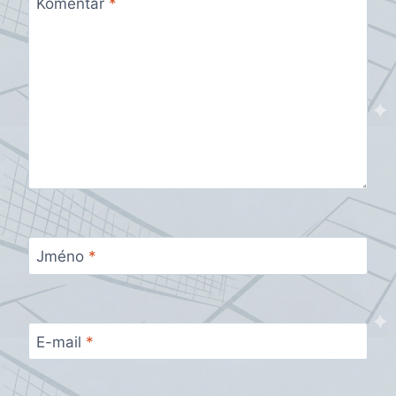
Komentář
*
Jméno
*
E-mail
*