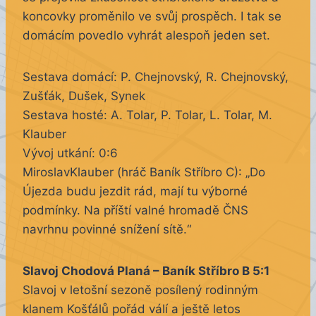
koncovky proměnilo ve svůj prospěch. I tak se
domácím povedlo vyhrát alespoň jeden set.
Sestava domácí: P. Chejnovský, R.
Chejnovský,
Zušťák, Dušek, Synek
Sestava hosté:
A. Tolar, P. Tolar, L. Tolar, M.
Klauber
Vývoj utkání: 0:6
MiroslavKlauber (hráč Baník Stříbro C): „Do
Újezda budu jezdit rád, mají tu výborné
podmínky. Na příští valné hromadě ČNS
navrhnu povinné snížení sítě.“
Slavoj Chodová Planá –
Baník Stříbro B 5:1
Slavoj v letošní sezoně posílený rodinným
klanem Košťálů pořád válí a ještě letos