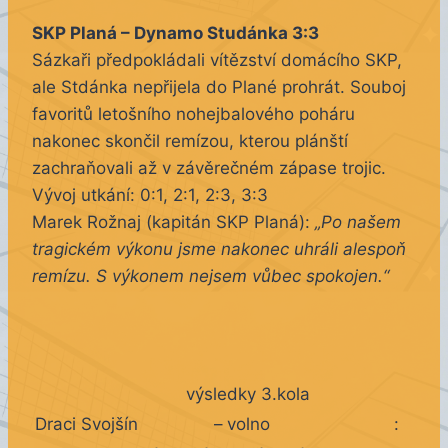
SKP Planá –
Dynamo Studánka 3:3
Sázkaři předpokládali vítězství domácího SKP,
ale Stdánka nepřijela do Plané prohrát. Souboj
favoritů letošního nohejbalového poháru
nakonec skončil remízou, kterou plánští
zachraňovali až v závěrečném zápase trojic.
Vývoj utkání: 0:1, 2:1, 2:3, 3:3
Marek Rožnaj (kapitán SKP Planá):
„Po našem
tragickém výkonu jsme nakonec uhráli alespoň
remízu. S výkonem nejsem vůbec spokojen.“
výsledky 3.kola
Draci Svojšín
–
volno
: