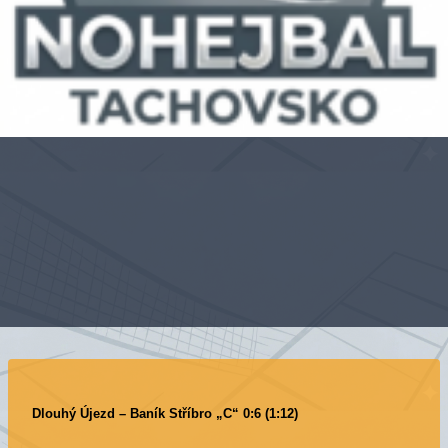
Dlouhý Újezd – Baník Stříbro „C“ 0:6 (1:12)