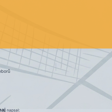
eborů
e
naj
napsal: