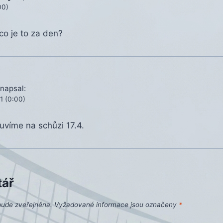
00)
co je to za den?
napsal:
1 (0:00)
víme na schůzi 17.4.
tář
bude zveřejněna.
Vyžadované informace jsou označeny
*