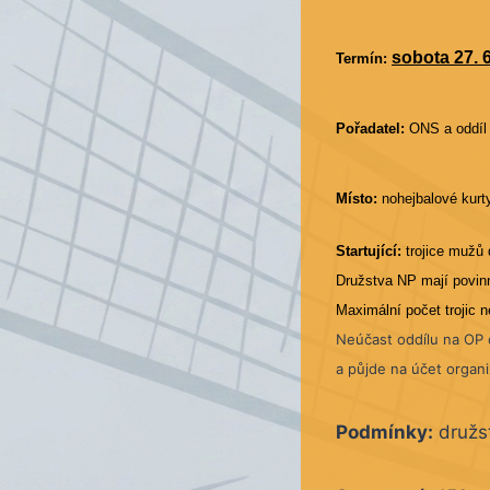
sobota 27. 
Termín:
Pořadatel:
ONS a oddíl 
Místo:
nohejbalové kur
Startující:
trojice mužů 
Družstva NP mají povinn
Maximální počet trojic 
Neúčast oddílu na OP d
a půjde na účet organ
Podmínky:
družst