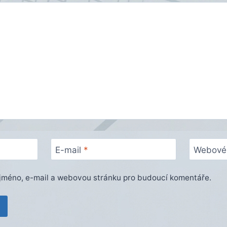
E-mail
*
Webové 
e jméno, e-mail a webovou stránku pro budoucí komentáře.