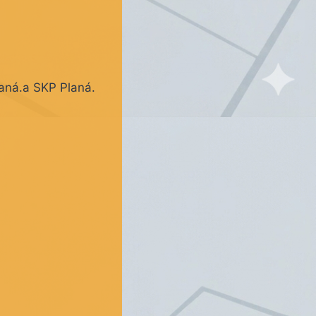
aná.a SKP Planá.