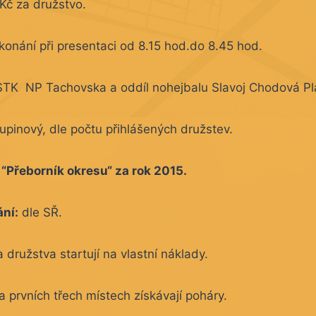
Kč za družstvo.
konání při presentaci od 8.15 hod.do 8.45 hod.
TK NP Tachovska a oddíl nohejbalu Slavoj Chodová Pl
upinový, dle počtu přihlášených družstev.
l “Přeborník okresu“ za rok 2015.
ání:
dle SŘ.
družstva startují na vlastní náklady.
 prvních třech místech získávají poháry.