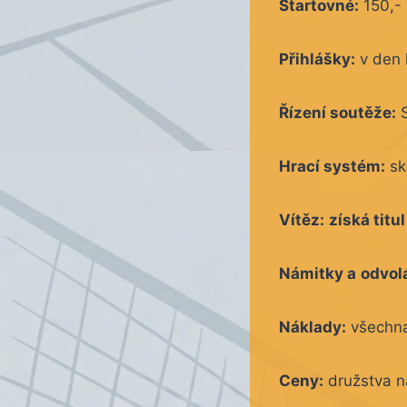
Startovné:
150,- 
Přihlášky:
v den 
Řízení soutěže:
S
Hrací systém:
sk
Vítěz:
získá titu
Námitky a
odvol
Náklady:
všechna 
Ceny:
družstva na