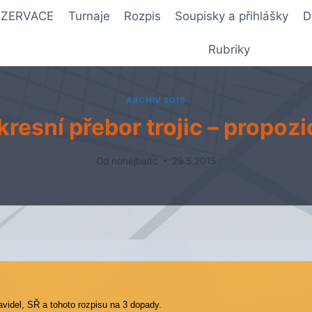
REZERVACE
Turnaje
Rozpis
Soupisky a přihlášky
D
Rubriky
ARCHIV 2015
kresní přebor trojic – propozi
Od
nohejbaltc
29.5.2015
avidel, SŘ a tohoto rozpisu na 3 dopady.