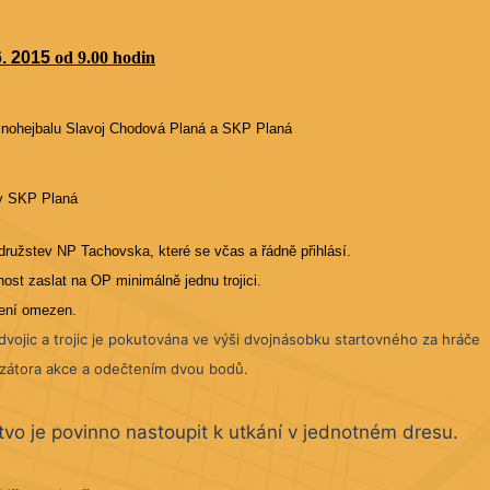
6. 2015
od 9.00 hodin
nohejbalu Slavoj Chodová Planá a SKP Planá
ty SKP Planá
družstev NP Tachovska, které se včas a řádně přihlásí.
ost zaslat na OP minimálně jednu trojici.
není omezen
.
vojic a trojic je pokutována ve výši dvojnásobku startovného za hráče
izátora akce a odečtením dvou bodů.
vo je povinno nastoupit k utkání v jednotném dresu.