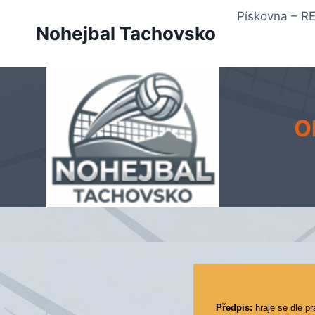
Přeskočit
Pískovna – 
na
Nohejbal Tachovsko
obsah
O
Předpis:
hraje se dle pr