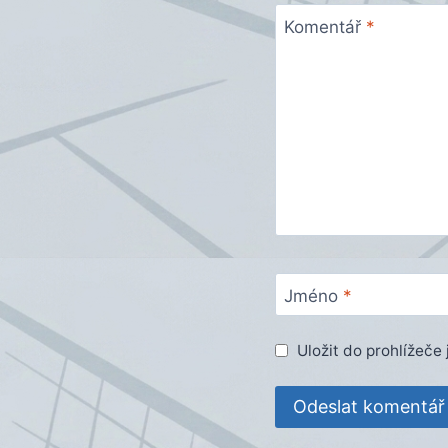
Komentář
*
Jméno
*
Uložit do prohlížeč