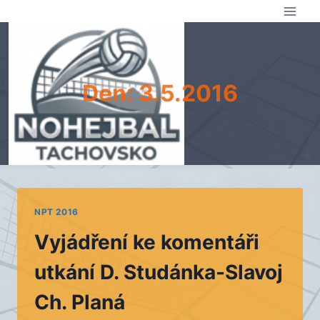
Přeskočit
na
obsah
Den: 3.5.2016
NPT 2016
Vyjádření ke komentáři
utkání D. Studánka-Slavoj
Ch. Planá