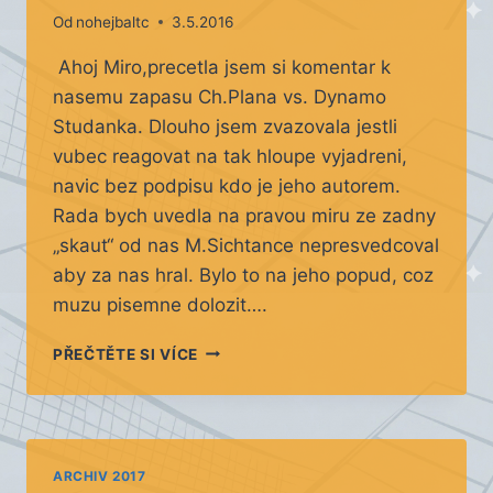
Od
nohejbaltc
3.5.2016
Ahoj Miro,precetla jsem si komentar k
nasemu zapasu Ch.Plana vs. Dynamo
Studanka. Dlouho jsem zvazovala jestli
vubec reagovat na tak hloupe vyjadreni,
navic bez podpisu kdo je jeho autorem.
Rada bych uvedla na pravou miru ze zadny
„skaut“ od nas M.Sichtance nepresvedcoval
aby za nas hral. Bylo to na jeho popud, coz
muzu pisemne dolozit….
VYJÁDŘENÍ
PŘEČTĚTE SI VÍCE
KE
KOMENTÁŘI
UTKÁNÍ
D.
STUDÁNKA-
ARCHIV 2017
SLAVOJ