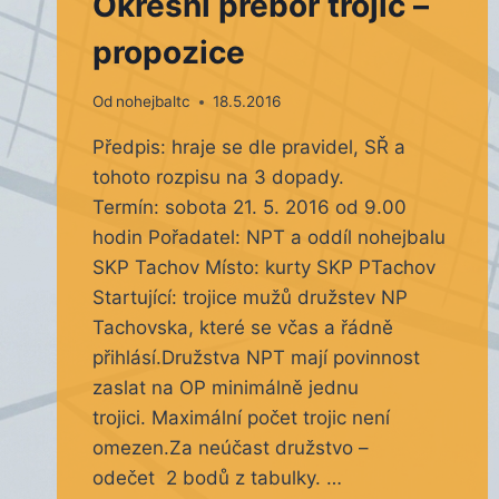
Okresní přebor trojic –
propozice
Od
nohejbaltc
18.5.2016
Předpis: hraje se dle pravidel, SŘ a
tohoto rozpisu na 3 dopady.
Termín: sobota 21. 5. 2016 od 9.00
hodin Pořadatel: NPT a oddíl nohejbalu
SKP Tachov Místo: kurty SKP PTachov
Startující: trojice mužů družstev NP
Tachovska, které se včas a řádně
přihlásí.Družstva NPT mají povinnost
zaslat na OP minimálně jednu
trojici. Maximální počet trojic není
omezen.Za neúčast družstvo –
odečet 2 bodů z tabulky. …