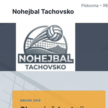
Přeskočit
Pískovna – 
na
Nohejbal Tachovsko
obsah
ARCHIV 2016