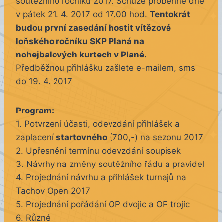
soutěžního ročníku 2017. Schůze proběhne dne
v pátek 21. 4. 2017 od 17.00 hod.
Tentokrát
budou první zasedání hostit vítězové
loňského ročníku SKP Planá na
nohejbalových kurtech v Plané.
Předběžnou přihlášku zašlete e-mailem, sms
do 19. 4. 2017
Program:
1. Potvrzení účasti, odevzdání přihlášek a
zaplacení
startovného
(700,-) na sezonu 2017
2. Upřesnění termínu odevzdání soupisek
3. Návrhy na změny soutěžního řádu a pravidel
4. Projednání návrhu a přihlášek turnajů na
Tachov Open 2017
5. Projednání pořádání OP dvojic a OP trojic
6. Různé