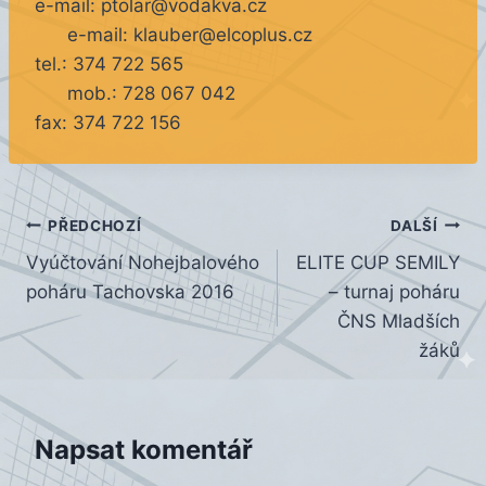
e-mail: ptolar@vodakva.cz
e-mail: klauber@elcoplus.cz
tel.: 374 722 565
mob.: 728 067 042
fax: 374 722 156
Navigace
PŘEDCHOZÍ
DALŠÍ
Vyúčtování Nohejbalového
ELITE CUP SEMILY
pro
poháru Tachovska 2016
– turnaj poháru
příspěvek
ČNS Mladších
žáků
Napsat komentář