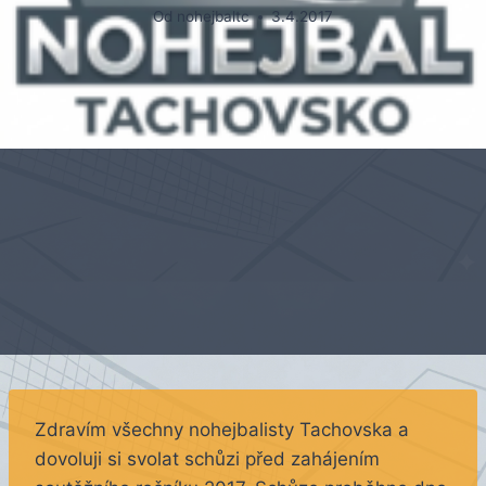
Od
nohejbaltc
3.4.2017
Zdravím všechny nohejbalisty Tachovska a
dovoluji si svolat schůzi před zahájením