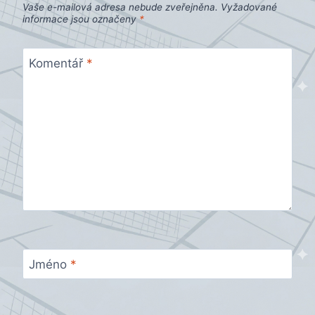
Vaše e-mailová adresa nebude zveřejněna.
Vyžadované
informace jsou označeny
*
Komentář
*
Jméno
*