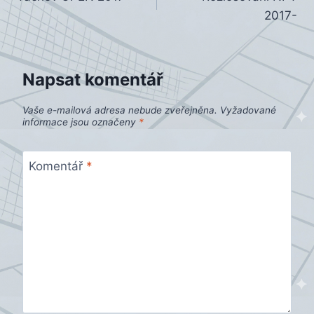
pro
2017-
příspěvek
Napsat komentář
Vaše e-mailová adresa nebude zveřejněna.
Vyžadované
informace jsou označeny
*
Komentář
*