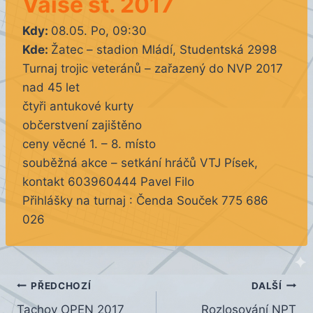
Vaise st. 2017
Kdy:
08.05. Po, 09:30
Kde:
Žatec – stadion Mládí, Studentská 2998
Turnaj trojic veteránů – zařazený do NVP 2017
nad 45 let
čtyři antukové kurty
občerstvení zajištěno
ceny věcné 1. – 8. místo
souběžná akce – setkání hráčů VTJ Písek,
kontakt 603960444 Pavel Filo
Přihlášky na turnaj : Čenda Souček 775 686
026
Navigace
PŘEDCHOZÍ
DALŠÍ
Tachov OPEN 2017
Rozlosování NPT