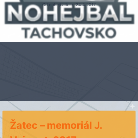
Od
nohejbaltc
24.4.2017
Žatec – memoriál J.