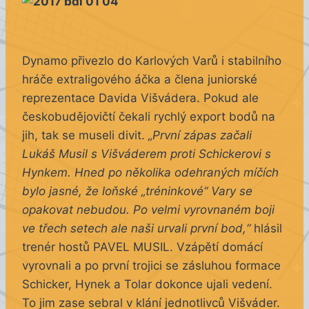
Dynamo přivezlo do Karlových Varů i stabilního
hráče extraligového áčka a člena juniorské
reprezentace Davida Višvádera. Pokud ale
českobudějovičtí čekali rychlý export bodů na
jih, tak se museli divit.
„První zápas začali
Lukáš Musil s Višváderem proti Schickerovi s
Hynkem. Hned po několika odehraných míčích
bylo jasné, že loňské „tréninkové“ Vary se
opakovat nebudou. Po velmi vyrovnaném boji
ve třech setech ale naši urvali první bod,“
hlásil
trenér hostů PAVEL MUSIL. Vzápětí domácí
vyrovnali a po první trojici se zásluhou formace
Schicker, Hynek a Tolar dokonce ujali vedení.
To jim zase sebral v klání jednotlivců Višváder.