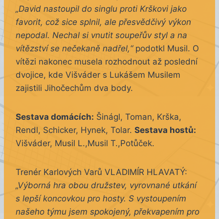
„David nastoupil do singlu proti Krškovi jako
favorit, což sice splnil, ale přesvědčivý výkon
nepodal. Nechal si vnutit soupeřův styl a na
vítězství se nečekaně nadřel,“
podotkl Musil. O
vítězi nakonec musela rozhodnout až poslední
dvojice, kde Višváder s Lukášem Musilem
zajistili Jihočechům dva body.
Sestava domácích:
Šinágl, Toman, Krška,
Rendl, Schicker, Hynek, Tolar.
Sestava hostů:
Višváder, Musil L.,Musil T.,Potůček.
Trenér Karlových Varů VLADIMÍR HLAVATÝ:
„Výborná hra obou družstev, vyrovnané utkání
s lepší koncovkou pro hosty. S vystoupením
našeho týmu jsem spokojený, překvapením pro