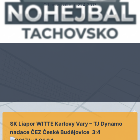
Od
nohejbaltc
21.4.2017
SK Liapor WITTE Karlovy Vary – TJ Dynamo
nadace ČEZ České Budějovice 3:4