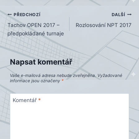
Navigace
PŘEDCHOZÍ
DALŠÍ
Tachov OPEN 2017 –
Rozlosování NPT 2017
pro
předpokládané turnaje
příspěvek
Napsat komentář
Vaše e-mailová adresa nebude zveřejněna.
Vyžadované
informace jsou označeny
*
Komentář
*