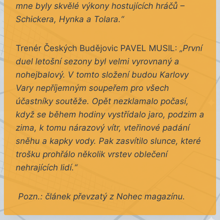
mne byly skvělé výkony hostujících hráčů –
Schickera, Hynka a Tolara.“
Trenér Českých Budějovic PAVEL MUSIL:
„První
duel letošní sezony byl velmi vyrovnaný a
nohejbalový. V tomto složení budou Karlovy
Vary nepříjemným soupeřem pro všech
účastníky soutěže. Opět nezklamalo počasí,
když se během hodiny vystřídalo jaro, podzim a
zima, k tomu nárazový vítr, vteřinové padání
sněhu a kapky vody. Pak zasvítilo slunce, které
trošku prohřálo několik vrstev oblečení
nehrajících lidí.“
Pozn.: článek převzatý z Nohec magazínu.