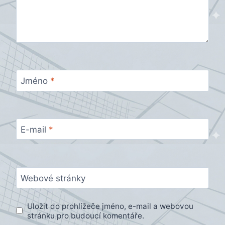
Jméno
*
E-mail
*
Webové stránky
Uložit do prohlížeče jméno, e-mail a webovou
stránku pro budoucí komentáře.