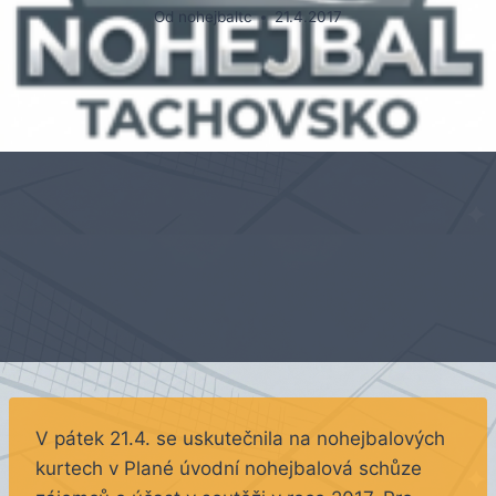
Od
nohejbaltc
21.4.2017
V pátek 21.4. se uskutečnila na nohejbalových
kurtech v Plané úvodní nohejbalová schůze