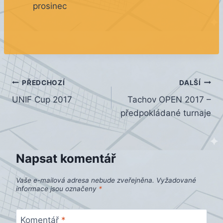
prosinec
Navigace
PŘEDCHOZÍ
DALŠÍ
UNIF Cup 2017
Tachov OPEN 2017 –
pro
předpokládané turnaje
příspěvek
Napsat komentář
Vaše e-mailová adresa nebude zveřejněna.
Vyžadované
informace jsou označeny
*
Komentář
*