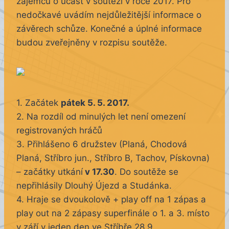
zájemců o účast v soutěži v roce 2017. Pro
nedočkavé uvádím nejdůležitější informace o
závěrech schůze. Konečné a úplné informace
budou zveřejněny v rozpisu soutěže.
1. Začátek
pátek 5. 5. 2017.
2. Na rozdíl od minulých let není omezení
registrovaných hráčů
3. Přihlášeno 6 družstev (Planá, Chodová
Planá, Stříbro jun., Stříbro B, Tachov, Pískovna)
– začátky utkání
v 17.30
. Do soutěže se
nepřihlásily Dlouhý Újezd a Studánka.
4. Hraje se dvoukolově + play off na 1 zápas a
play out na 2 zápasy superfinále o 1. a 3. místo
v září v jeden den ve Stříbře 28.9..