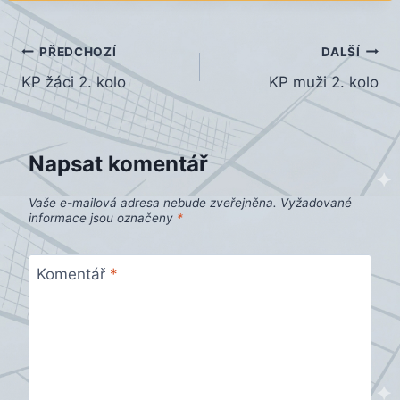
Navigace
PŘEDCHOZÍ
DALŠÍ
KP žáci 2. kolo
KP muži 2. kolo
pro
příspěvek
Napsat komentář
Vaše e-mailová adresa nebude zveřejněna.
Vyžadované
informace jsou označeny
*
Komentář
*