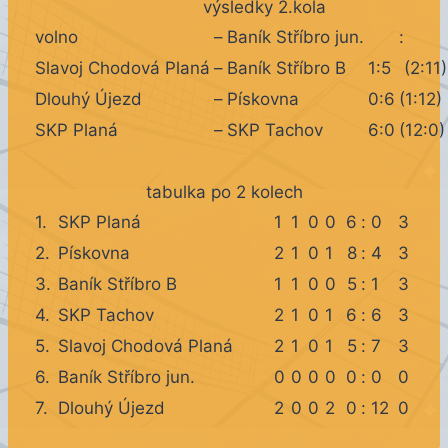
výsledky 2.kola
volno
–
Baník Stříbro jun.
:
Slavoj Chodová Planá
–
Baník Stříbro B
1:5
(2:11)
Dlouhý Újezd
–
Pískovna
0:6
(1:12)
SKP Planá
–
SKP Tachov
6:0
(12:0)
tabulka po 2 kolech
1.
SKP Planá
1
1
0
0
6
:
0
3
2.
Pískovna
2
1
0
1
8
:
4
3
3.
Baník Stříbro B
1
1
0
0
5
:
1
3
4.
SKP Tachov
2
1
0
1
6
:
6
3
5.
Slavoj Chodová Planá
2
1
0
1
5
:
7
3
6.
Baník Stříbro jun.
0
0
0
0
0
:
0
0
7.
Dlouhý Újezd
2
0
0
2
0
:
12
0