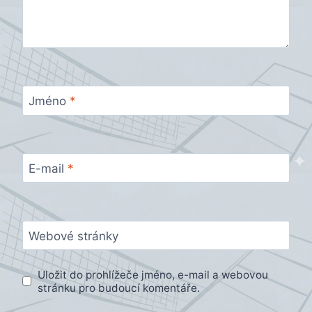
Jméno
*
E-mail
*
Webové stránky
Uložit do prohlížeče jméno, e-mail a webovou
stránku pro budoucí komentáře.