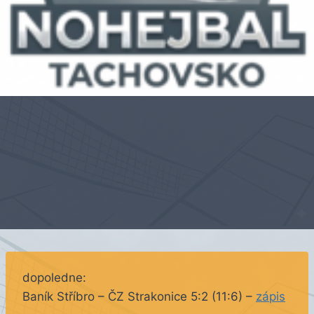
dopoledne:
Baník Stříbro – ČZ Strakonice 5:2 (11:6) –
zápis