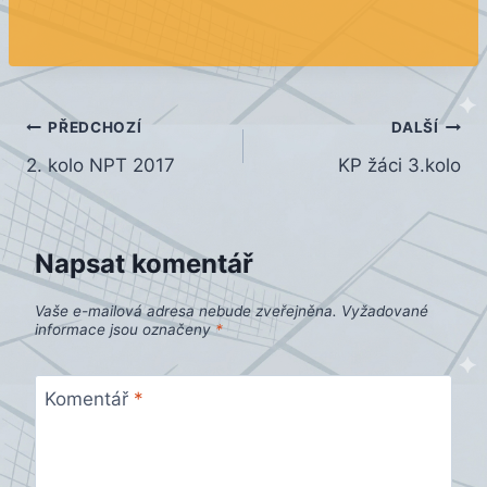
Navigace
PŘEDCHOZÍ
DALŠÍ
2. kolo NPT 2017
KP žáci 3.kolo
pro
příspěvek
Napsat komentář
Vaše e-mailová adresa nebude zveřejněna.
Vyžadované
informace jsou označeny
*
Komentář
*