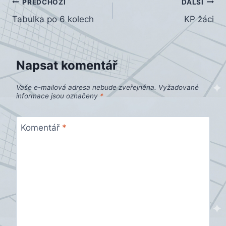
Navigace
PŘEDCHOZÍ
DALŠÍ
Tabulka po 6 kolech
KP žáci
pro
příspěvek
Napsat komentář
Vaše e-mailová adresa nebude zveřejněna.
Vyžadované
informace jsou označeny
*
Komentář
*